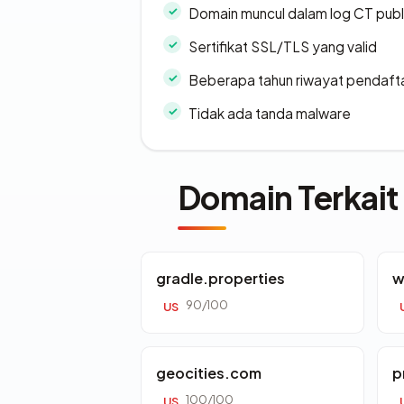
Domain muncul dalam log CT publ
Sertifikat SSL/TLS yang valid
Beberapa tahun riwayat pendaft
Tidak ada tanda malware
Domain Terkait
gradle.properties
w
90/100
US
geocities.com
p
100/100
US