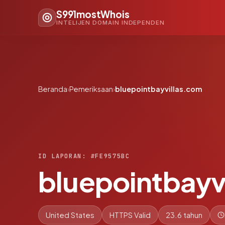
S991mostWhois
INTELIJEN DOMAIN INDEPENDEN
Beranda
›
Pemeriksaan
›
bluepointbayvillas.com
ID LAPORAN: #FE9575BC
bluepointbayv
United States
HTTPS Valid
23.6 tahun