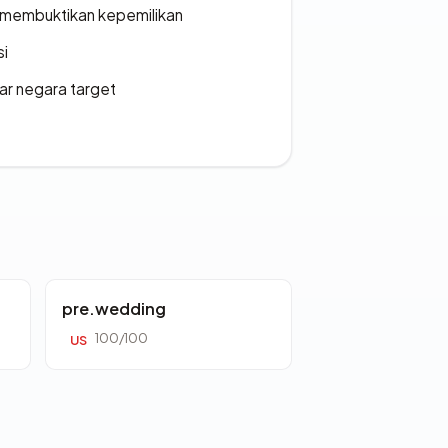
ak membuktikan kepemilikan
si
uar negara target
pre.wedding
100/100
US