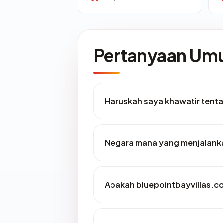
Pertanyaan U
Haruskah saya khawatir tent
Negara mana yang menjalanka
Apakah bluepointbayvillas.co