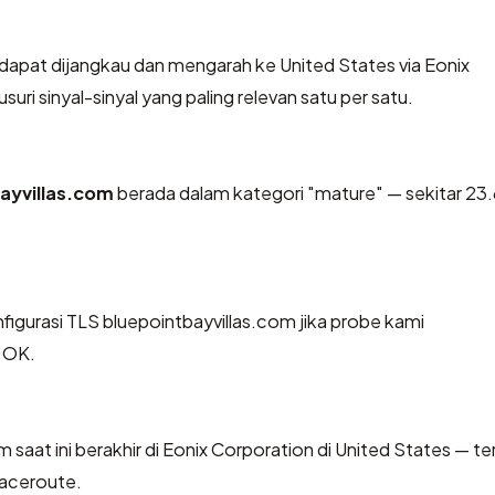
dapat dijangkau dan mengarah ke United States via Eonix
ri sinyal-sinyal yang paling relevan satu per satu.
ayvillas.com
berada dalam kategori "mature" — sekitar 23.
gurasi TLS bluepointbayvillas.com jika probe kami
: OK.
m saat ini berakhir di Eonix Corporation di United States — ter
raceroute.