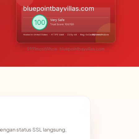
S991mostWhois · bluepointbayvillas.com
engan status SSL langsung,