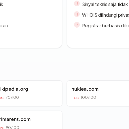
ik
Sinyal teknis saja tid
WHOIS dilindungi priva
aran
Registrar berbasis di l
ikipedia.org
nuklea.com
70/100
100/100
US
US
rimarent.com
90/100
US