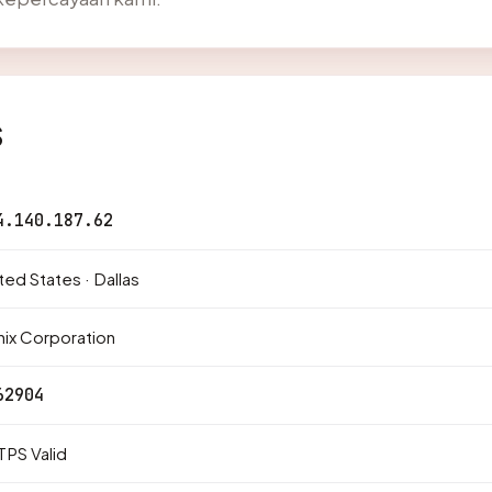
s
4.140.187.62
ted States · Dallas
ix Corporation
62904
PS Valid