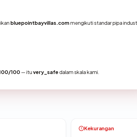
tikan
bluepointbayvillas.com
mengikuti standar pipa industr
100/100
— itu
very_safe
dalam skala kami.
Kekurangan