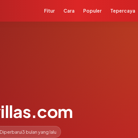
Fitur
Cara
Populer
Tepercaya
illas.com
Diperbarui
3 bulan yang lalu