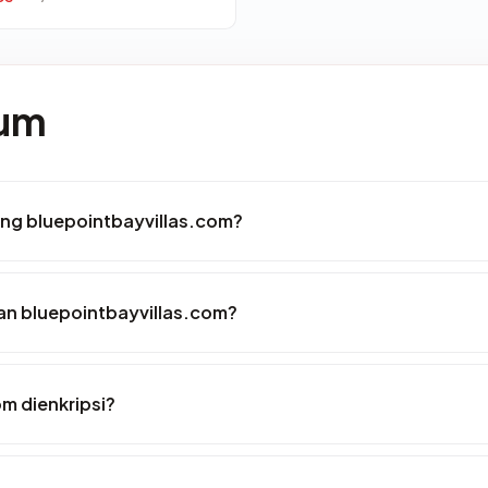
mum
ang bluepointbayvillas.com?
n bluepointbayvillas.com?
m dienkripsi?