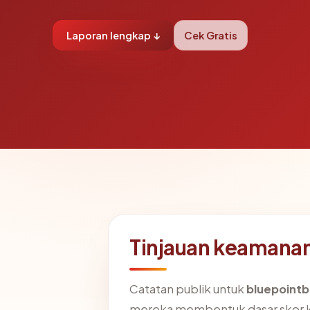
Laporan lengkap ↓
Cek Gratis
Tinjauan keamanan
Catatan publik untuk
bluepointb
mereka membentuk dasar skor 