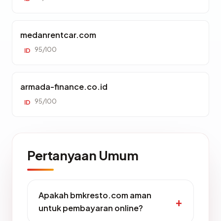
medanrentcar.com
95/100
ID
armada-finance.co.id
95/100
ID
Pertanyaan Umum
Apakah bmkresto.com aman
untuk pembayaran online?