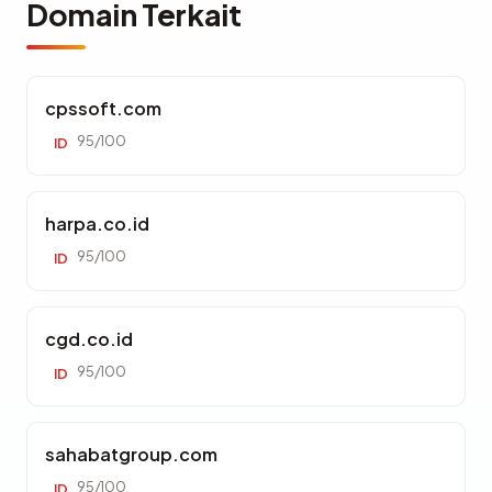
Domain Terkait
cpssoft.com
95/100
ID
harpa.co.id
95/100
ID
cgd.co.id
95/100
ID
sahabatgroup.com
95/100
ID