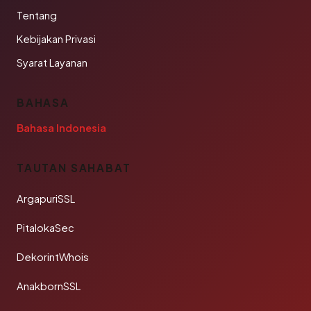
Tentang
Kebijakan Privasi
Syarat Layanan
BAHASA
Bahasa Indonesia
TAUTAN SAHABAT
ArgapuriSSL
PitalokaSec
DekorintWhois
AnakbornSSL