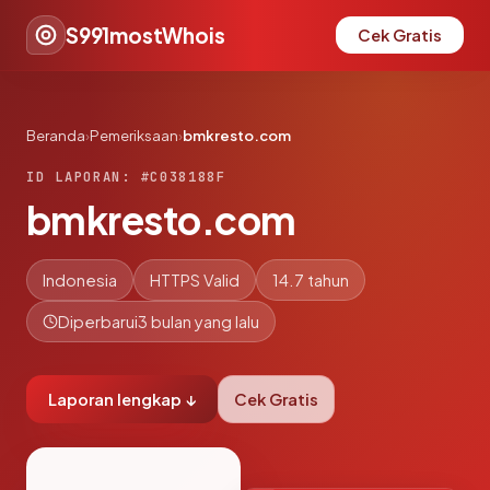
S991mostWhois
Cek Gratis
Beranda
›
Pemeriksaan
›
bmkresto.com
ID LAPORAN: #C038188F
bmkresto.com
Indonesia
HTTPS Valid
14.7 tahun
Diperbarui
3 bulan yang lalu
Laporan lengkap ↓
Cek Gratis