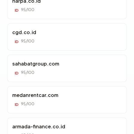
harpa.co.id
95/100
ID
cgd.co.id
95/100
ID
sahabatgroup.com
95/100
ID
medanrentcar.com
95/100
ID
armada-finance.co.id