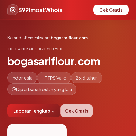
S991mostWhois
Cek Gratis
Beranda
›
Pemeriksaan
›
bogasariflour.com
ID LAPORAN: #9E2019D0
bogasariflour.com
Indonesia
HTTPS Valid
26.6 tahun
Diperbarui
3 bulan yang lalu
Laporan lengkap ↓
Cek Gratis