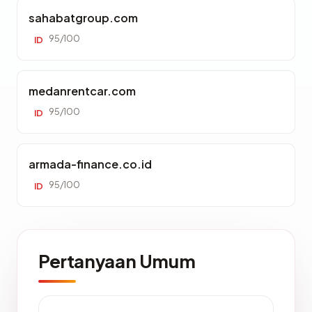
sahabatgroup.com
95/100
ID
medanrentcar.com
95/100
ID
armada-finance.co.id
95/100
ID
Pertanyaan Umum