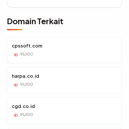
Domain Terkait
cpssoft.com
95/100
ID
harpa.co.id
95/100
ID
cgd.co.id
95/100
ID