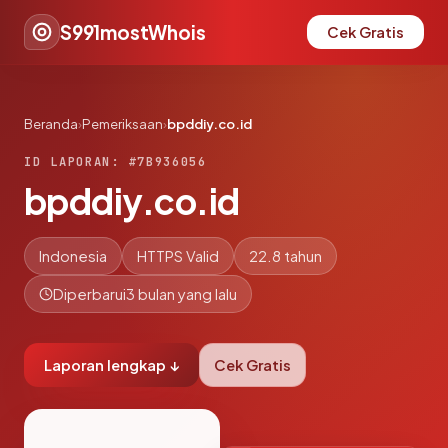
S991mostWhois
Cek Gratis
Beranda
›
Pemeriksaan
›
bpddiy.co.id
ID LAPORAN: #7B936056
bpddiy.co.id
Indonesia
HTTPS Valid
22.8 tahun
Diperbarui
3 bulan yang lalu
Laporan lengkap ↓
Cek Gratis