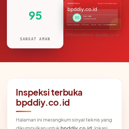
95
S991mostWhois · bpddiy.co.id
SANGAT AMAN
Inspeksi terbuka
bpddiy.co.id
Halaman ini merangkum sinyal teknis yang
dikumpulkan untuk
bpddiy.co.id
: lokasi