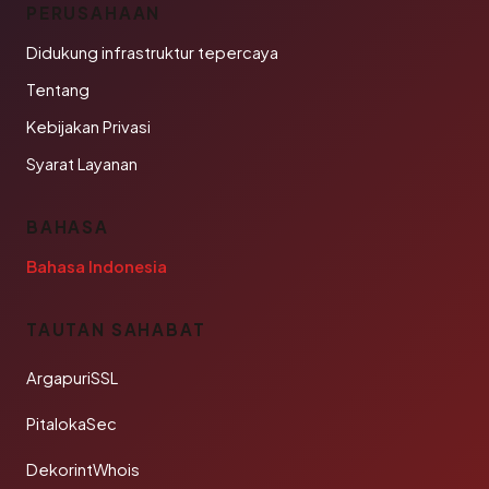
PERUSAHAAN
Didukung infrastruktur tepercaya
Tentang
Kebijakan Privasi
Syarat Layanan
BAHASA
Bahasa Indonesia
TAUTAN SAHABAT
ArgapuriSSL
PitalokaSec
DekorintWhois