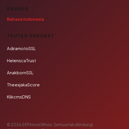
BAHASA
Bahasa Indonesia
TAUTAN SAHABAT
AdiramotoSSL
HelenscaTrust
AnakbornSSL
TheexjakaScore
KlikcmsDNS
© 2026 S991mostWhois. Semua hak dilindungi.