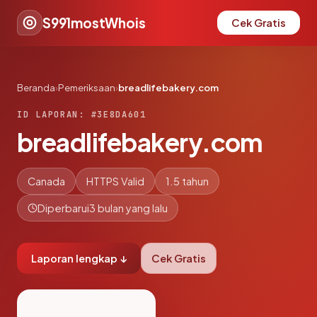
S991mostWhois
Cek Gratis
Beranda
›
Pemeriksaan
›
breadlifebakery.com
ID LAPORAN: #3E8DA601
breadlifebakery.com
Canada
HTTPS Valid
1.5 tahun
Diperbarui
3 bulan yang lalu
Laporan lengkap ↓
Cek Gratis