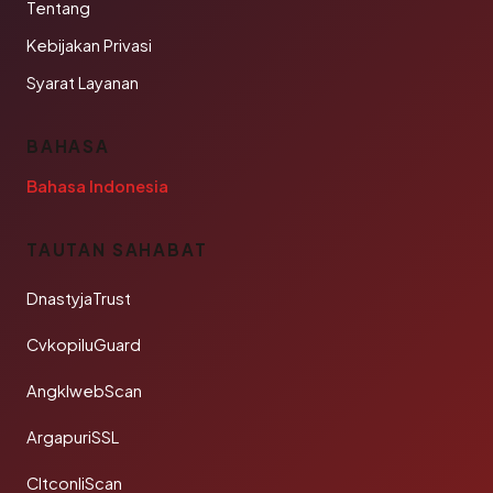
Tentang
Kebijakan Privasi
Syarat Layanan
BAHASA
Bahasa Indonesia
TAUTAN SAHABAT
DnastyjaTrust
CvkopiluGuard
AngklwebScan
ArgapuriSSL
CltconliScan