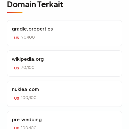
Domain Terkait
gradle.properties
90/100
US
wikipedia.org
70/100
US
nuklea.com
100/100
US
pre.wedding
100/100
US