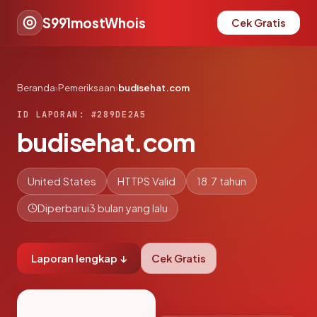
S991mostWhois
Cek Gratis
Beranda
›
Pemeriksaan
›
budisehat.com
ID LAPORAN: #289DE2A5
budisehat.com
United States
HTTPS Valid
18.7 tahun
Diperbarui
3 bulan yang lalu
Laporan lengkap ↓
Cek Gratis