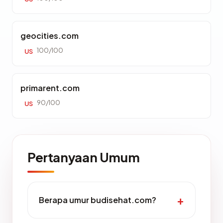
geocities.com
100/100
US
primarent.com
90/100
US
Pertanyaan Umum
Berapa umur budisehat.com?