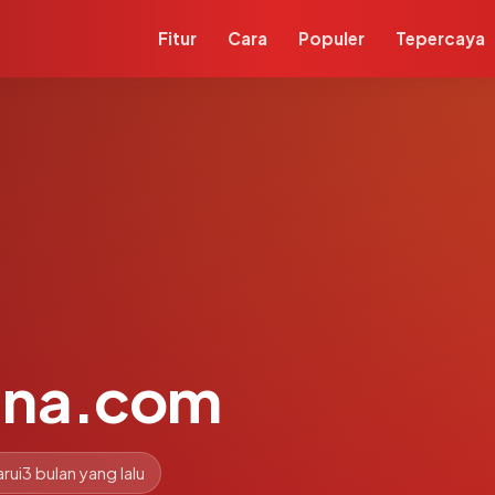
Fitur
Cara
Populer
Tepercaya
ana.com
rui
3 bulan yang lalu