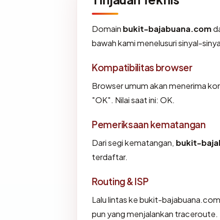
Domain
bukit-bajabuana.com
da
bawah kami menelusuri sinyal-sinyal
Kompatibilitas browser
Browser umum akan menerima konf
"OK". Nilai saat ini: OK.
Pemeriksaan kematangan
Dari segi kematangan,
bukit-baj
terdaftar.
Routing & ISP
Lalu lintas ke bukit-bajabuana.com s
pun yang menjalankan traceroute.