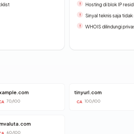
klist
Hosting di blok IP resi
Sinyal teknis saja tid
WHOIS dilindungi priva
xample.com
tinyurl.com
70/100
100/100
CA
CA
mvaluta.com
60/100
CA