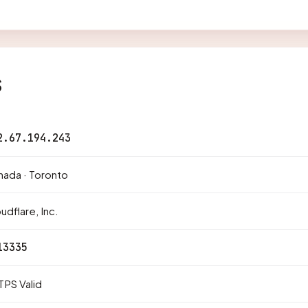
s
2.67.194.243
ada · Toronto
udflare, Inc.
13335
PS Valid