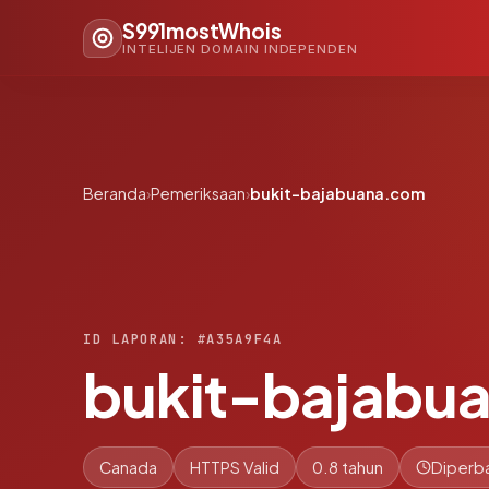
S991mostWhois
INTELIJEN DOMAIN INDEPENDEN
Beranda
›
Pemeriksaan
›
bukit-bajabuana.com
ID LAPORAN: #A35A9F4A
bukit-bajabu
Canada
HTTPS Valid
0.8 tahun
Diperba