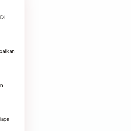
 Di
balikan
un
siapa