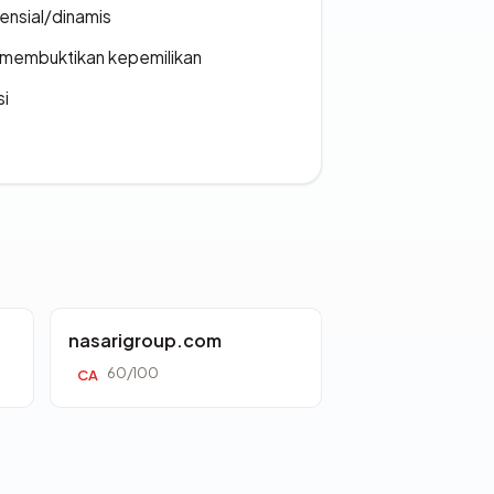
densial/dinamis
ak membuktikan kepemilikan
si
nasarigroup.com
60/100
CA