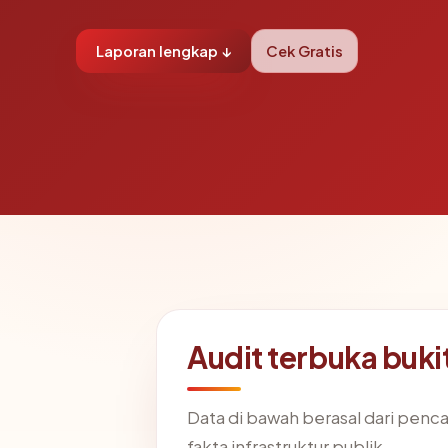
Laporan lengkap ↓
Cek Gratis
Audit terbuka bu
Data di bawah berasal dari penc
fakta infrastruktur publik.