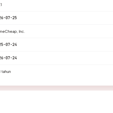
1
26-07-25
meCheap, Inc.
25-07-24
26-07-24
 tahun