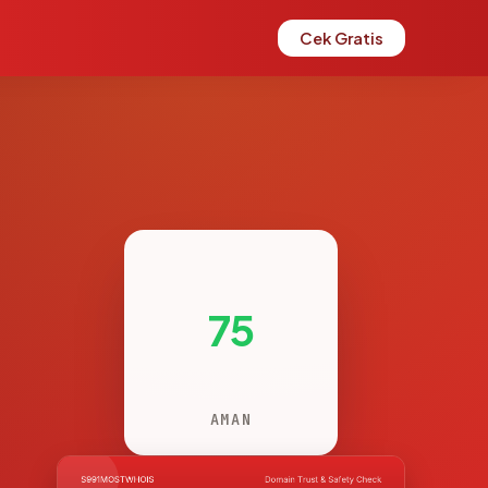
Cek Gratis
75
AMAN