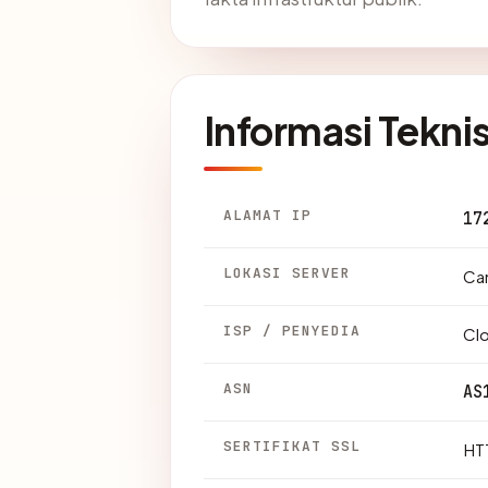
Informasi Tekni
ALAMAT IP
17
LOKASI SERVER
Can
ISP / PENYEDIA
Clo
ASN
AS
SERTIFIKAT SSL
HTT