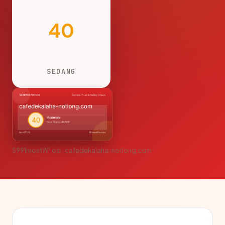
40
SEDANG
S991mostWhois · cafedekalaha-notlong.com