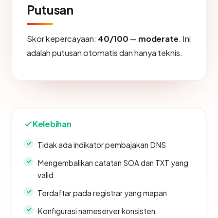
Putusan
Skor kepercayaan:
40/100
—
moderate
. Ini
adalah putusan otomatis dan hanya teknis.
Kelebihan
Tidak ada indikator pembajakan DNS
Mengembalikan catatan SOA dan TXT yang
valid
Terdaftar pada registrar yang mapan
Konfigurasi nameserver konsisten