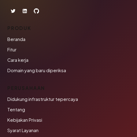
PRODUK
Beranda
Fitur
Cara kerja
Domain yang baru diperiksa
PERUSAHAAN
Didukung infrastruktur tepercaya
Tentang
Kebijakan Privasi
Syarat Layanan