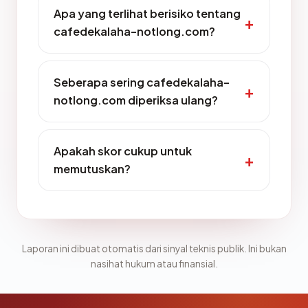
Apa yang terlihat berisiko tentang
cafedekalaha-notlong.com?
Seberapa sering cafedekalaha-
notlong.com diperiksa ulang?
Apakah skor cukup untuk
memutuskan?
Laporan ini dibuat otomatis dari sinyal teknis publik. Ini bukan
nasihat hukum atau finansial.