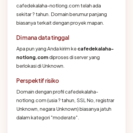
cafedekalaha-notlong.com telah ada
sekitar ? tahun. Domain berumur panjang
biasanya terkait dengan proyek mapan.
Di mana data tinggal
Apa pun yang Anda kirim ke
cafedekalaha-
notlong.com
diproses di server yang
berlokasi di Unknown.
Perspektif risiko
Domain dengan profil cafedekalaha-
notlong.com (usia ? tahun, SSL No, registrar
Unknown, negara Unknown) biasanya jatuh
dalam kategori "moderate".