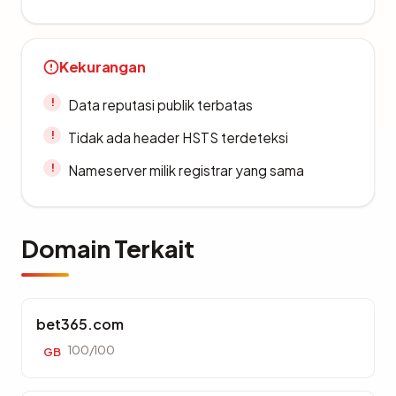
Kekurangan
Data reputasi publik terbatas
Tidak ada header HSTS terdeteksi
Nameserver milik registrar yang sama
Domain Terkait
bet365.com
100/100
GB