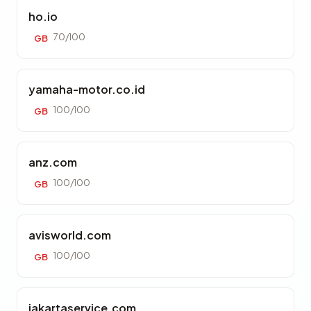
ho.io
70/100
GB
yamaha-motor.co.id
100/100
GB
anz.com
100/100
GB
avisworld.com
100/100
GB
jakartaservice.com