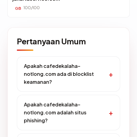
100/100
GB
Pertanyaan Umum
Apakah cafedekalaha-
notlong.com ada di blocklist
keamanan?
Apakah cafedekalaha-
notlong.com adalah situs
phishing?