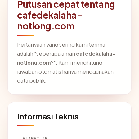
Putusan cepat tentang
cafedekalaha-
notlong.com
Pertanyaan yang sering kami terima
adalah "seberapa aman
cafedekalaha-
notlong.com
?". Kami menghitung
jawaban otomatis hanya menggunakan
data publik.
Informasi Teknis
ALAMAT IP