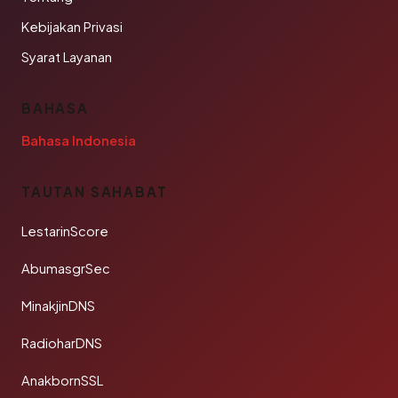
Kebijakan Privasi
Syarat Layanan
BAHASA
Bahasa Indonesia
TAUTAN SAHABAT
LestarinScore
AbumasgrSec
MinakjinDNS
RadioharDNS
AnakbornSSL