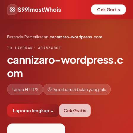
S991mostWhois
Cek Gratis
Beranda
›
Pemeriksaan
›
cannizaro-wordpress.com
ID LAPORAN: #CA5368CE
cannizaro-wordpress.c
om
Tanpa HTTPS
Diperbarui
3 bulan yang lalu
Laporan lengkap ↓
Cek Gratis