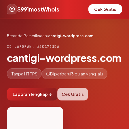
S991mostWhois
Cek Gratis
Beranda
›
Pemeriksaan
›
cantigi-wordpress.com
ID LAPORAN: #2C1761DA
cantigi-wordpress.com
Tanpa HTTPS
Diperbarui
3 bulan yang lalu
Laporan lengkap ↓
Cek Gratis