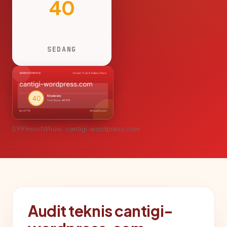
40
SEDANG
S991mostWhois · cantigi-wordpress.com
Audit teknis cantigi-