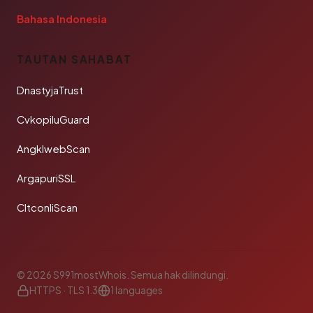
Bahasa Indonesia
TAUTAN SAHABAT
DnastyjaTrust
CvkopiluGuard
AngklwebScan
ArgapuriSSL
CltconliScan
© 2026 S991mostWhois. Semua hak dilindungi.
HTTPS · TLS 1.3
1 languages