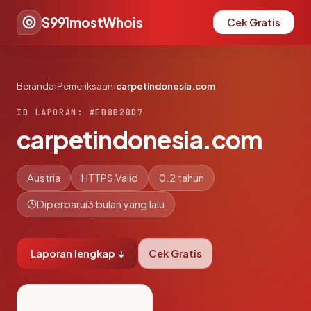
S991mostWhois
Cek Gratis
Beranda
›
Pemeriksaan
›
carpetindonesia.com
ID LAPORAN: #EB8B2BD7
carpetindonesia.com
Austria
HTTPS Valid
0.2 tahun
Diperbarui
3 bulan yang lalu
Laporan lengkap ↓
Cek Gratis