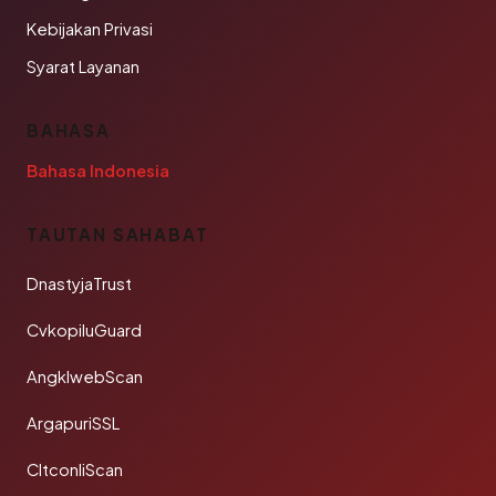
Kebijakan Privasi
Syarat Layanan
BAHASA
Bahasa Indonesia
TAUTAN SAHABAT
DnastyjaTrust
CvkopiluGuard
AngklwebScan
ArgapuriSSL
CltconliScan