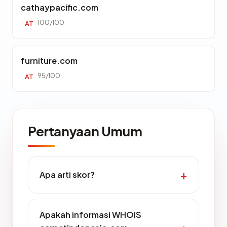
cathaypacific.com
100/100
AT
furniture.com
95/100
AT
Pertanyaan Umum
Apa arti skor?
Apakah informasi WHOIS