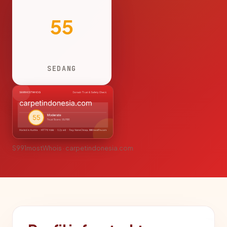
55
SEDANG
S991mostWhois · carpetindonesia.com