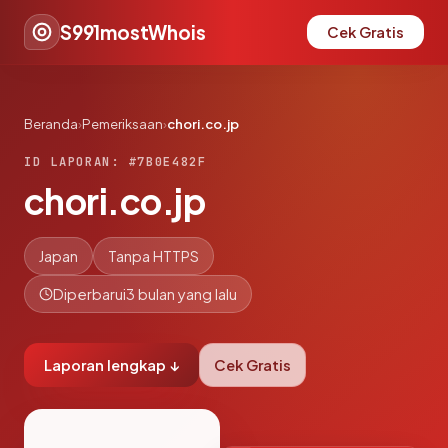
S991mostWhois
Cek Gratis
Beranda
›
Pemeriksaan
›
chori.co.jp
ID LAPORAN: #7B0E482F
chori.co.jp
Japan
Tanpa HTTPS
Diperbarui
3 bulan yang lalu
Laporan lengkap ↓
Cek Gratis