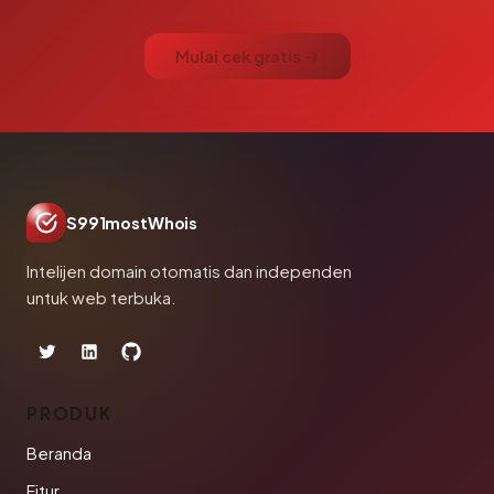
Mulai cek gratis →
S991mostWhois
Intelijen domain otomatis dan independen
untuk web terbuka.
PRODUK
Beranda
Fitur