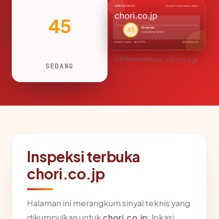
45
S991mostWhois · chori.co.jp
SEDANG
Inspeksi terbuka
chori.co.jp
Halaman ini merangkum sinyal teknis yang
dikumpulkan untuk
chori.co.jp
: lokasi