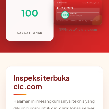
100
S991mostWhois · cic.com
SANGAT AMAN
Inspeksi terbuka
cic.com
Halaman ini merangkum sinyal teknis yang
dikumpulkan untuk
cic.com
: lokasi server,