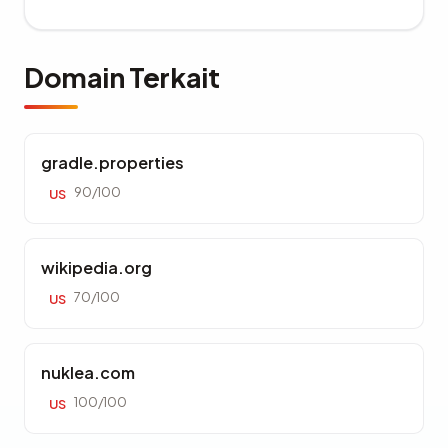
Domain Terkait
gradle.properties
90/100
US
wikipedia.org
70/100
US
nuklea.com
100/100
US