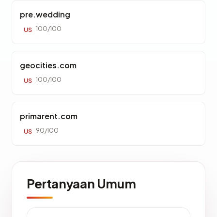
pre.wedding
100/100
US
geocities.com
100/100
US
primarent.com
90/100
US
Pertanyaan Umum