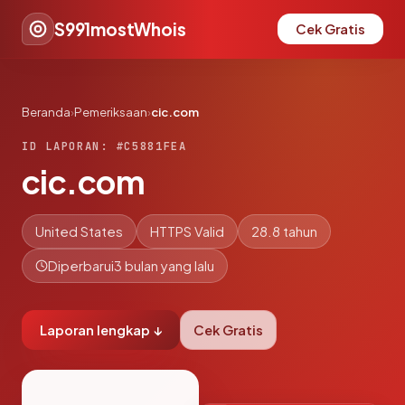
S991mostWhois
Cek Gratis
Beranda
›
Pemeriksaan
›
cic.com
ID LAPORAN: #C5881FEA
cic.com
United States
HTTPS Valid
28.8 tahun
Diperbarui
3 bulan yang lalu
Laporan lengkap ↓
Cek Gratis