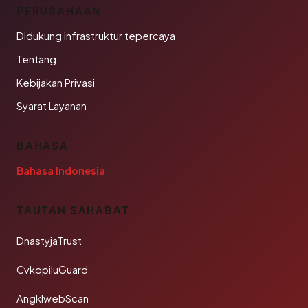
PERUSAHAAN
Didukung infrastruktur tepercaya
Tentang
Kebijakan Privasi
Syarat Layanan
BAHASA
Bahasa Indonesia
TAUTAN SAHABAT
DnastyjaTrust
CvkopiluGuard
AngklwebScan