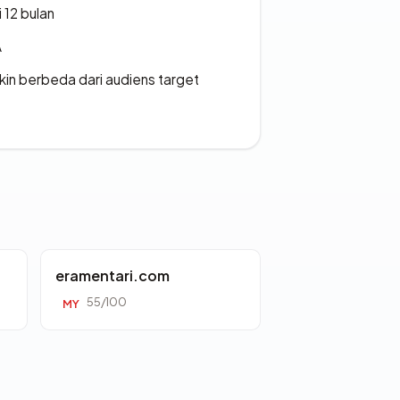
 12 bulan
A
gkin berbeda dari audiens target
eramentari.com
55/100
MY