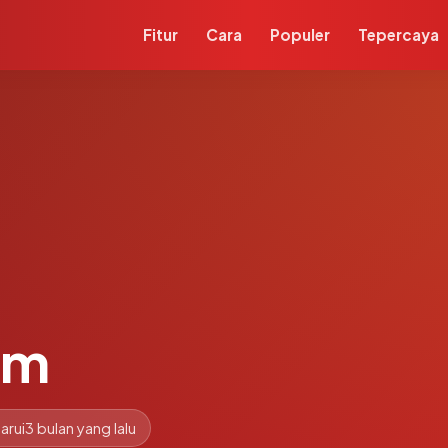
Fitur
Cara
Populer
Tepercaya
om
arui
3 bulan yang lalu