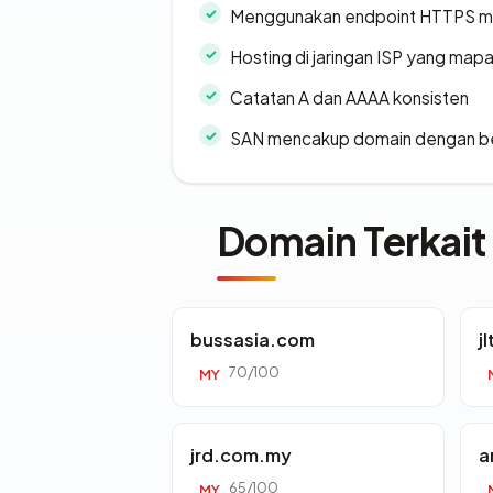
Menggunakan endpoint HTTPS 
Hosting di jaringan ISP yang map
Catatan A dan AAAA konsisten
SAN mencakup domain dengan b
Domain Terkait
bussasia.com
j
70/100
MY
jrd.com.my
a
65/100
MY