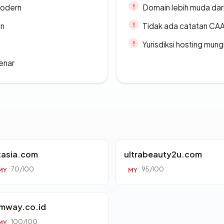
modern
Domain lebih muda dari
an
Tidak ada catatan CA
Yurisdiksi hosting mun
enar
ltasia.com
ultrabeauty2u.com
70/100
95/100
MY
MY
mway.co.id
100/100
MY