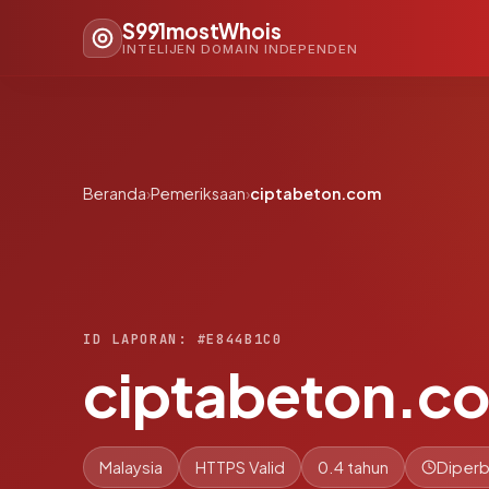
S991mostWhois
INTELIJEN DOMAIN INDEPENDEN
Beranda
›
Pemeriksaan
›
ciptabeton.com
ID LAPORAN: #E844B1C0
ciptabeton.c
Malaysia
HTTPS Valid
0.4 tahun
Diperb