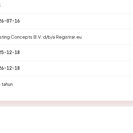
3
26-07-16
ting Concepts B.V. d/b/a Registrar.eu
25-12-18
26-12-18
 tahun