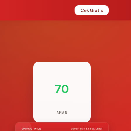
Cek Gratis
70
AMAN