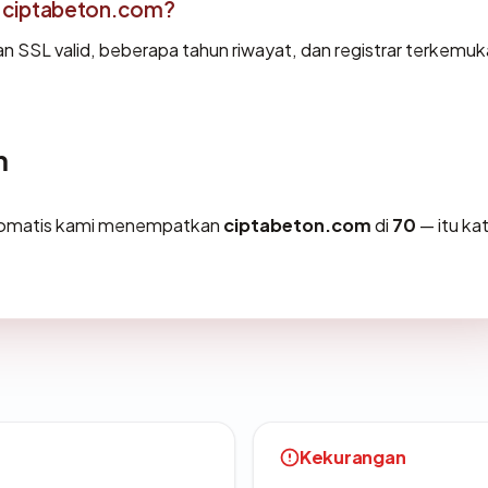
 ciptabeton.com?
an SSL valid, beberapa tahun riwayat, dan registrar terkemuk
m
otomatis kami menempatkan
ciptabeton.com
di
70
— itu ka
Kekurangan