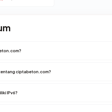
mum
beton.com?
 tentang ciptabeton.com?
iki IPv6?