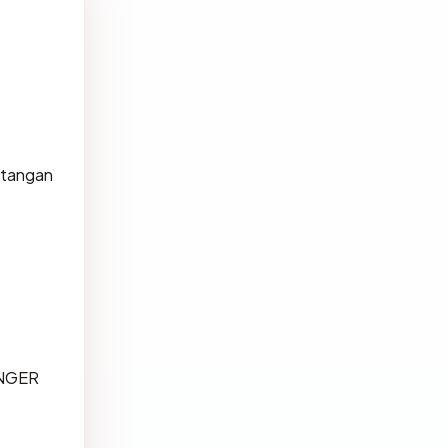
atangan
INGER