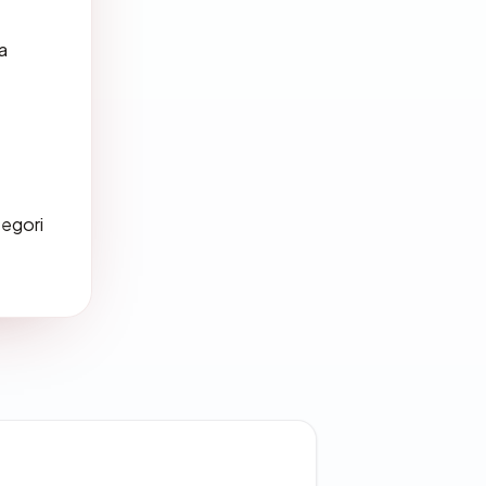
a
tegori