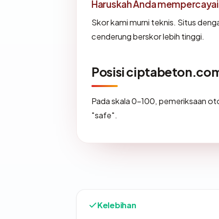
Haruskah Anda mempercayai
Skor kami murni teknis. Situs deng
cenderung berskor lebih tinggi.
Posisi ciptabeton.co
Pada skala 0-100, pemeriksaan 
"safe".
Kelebihan