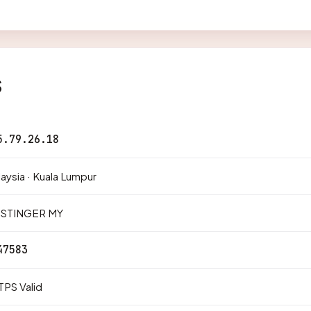
s
5.79.26.18
aysia · Kuala Lumpur
STINGER MY
47583
PS Valid