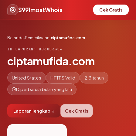
S991mostWhois
Cek Gratis
Beranda
›
Pemeriksaan
›
ciptamufida.com
ID LAPORAN: #B60D3384
ciptamufida.com
United States
HTTPS Valid
2.3 tahun
Diperbarui
3 bulan yang lalu
Laporan lengkap ↓
Cek Gratis