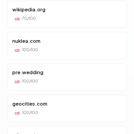
wikipedia.org
70/100
US
nuklea.com
100/100
US
pre.wedding
100/100
US
geocities.com
100/100
US