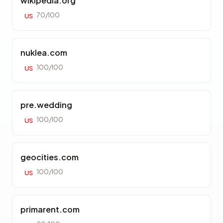
wikipedia.org
70/100
US
nuklea.com
100/100
US
pre.wedding
100/100
US
geocities.com
100/100
US
primarent.com