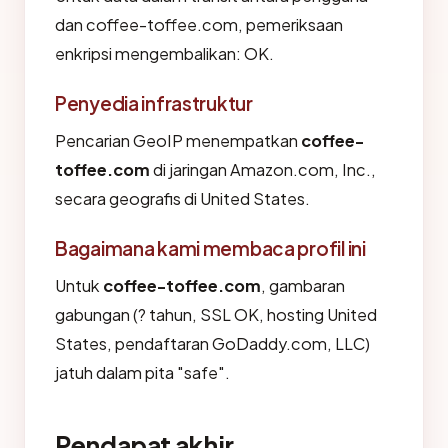
dan coffee-toffee.com, pemeriksaan
enkripsi mengembalikan: OK.
Penyedia infrastruktur
Pencarian GeoIP menempatkan
coffee-
toffee.com
di jaringan Amazon.com, Inc.,
secara geografis di United States.
Bagaimana kami membaca profil ini
Untuk
coffee-toffee.com
, gambaran
gabungan (? tahun, SSL OK, hosting United
States, pendaftaran GoDaddy.com, LLC)
jatuh dalam pita "safe".
Pendapat akhir