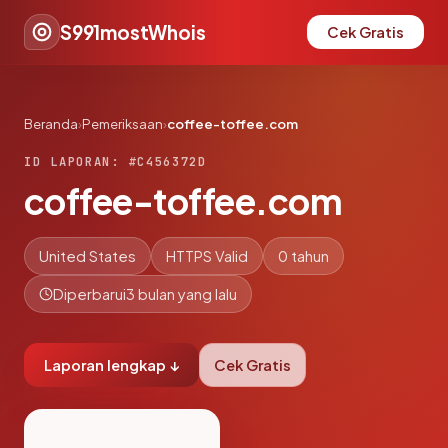
S991mostWhois
Cek Gratis
Beranda
›
Pemeriksaan
›
coffee-toffee.com
ID LAPORAN: #C456372D
coffee-toffee.com
United States
HTTPS Valid
0 tahun
Diperbarui
3 bulan yang lalu
Laporan lengkap ↓
Cek Gratis