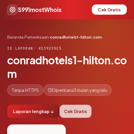
S991mostWhois
Cek Gratis
Beranda
›
Pemeriksaan
›
conradhotels1-hilton.com
ID LAPORAN: #239295C5
conradhotels1-hilton.co
m
Tanpa HTTPS
Diperbarui
3 bulan yang lalu
Laporan lengkap ↓
Cek Gratis