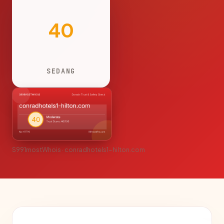
40
SEDANG
S991mostWhois · conradhotels1-hilton.com