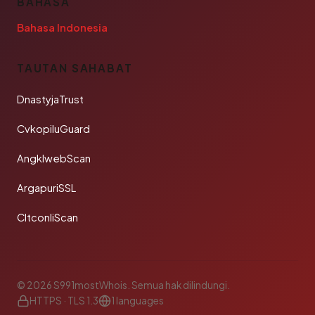
BAHASA
Bahasa Indonesia
TAUTAN SAHABAT
DnastyjaTrust
CvkopiluGuard
AngklwebScan
ArgapuriSSL
CltconliScan
© 2026 S991mostWhois. Semua hak dilindungi.
HTTPS · TLS 1.3
1 languages