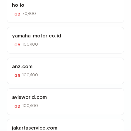
ho.io
70/100
GB
yamaha-motor.co.id
100/100
GB
anz.com
100/100
GB
avisworld.com
100/100
GB
jakartaservice.com