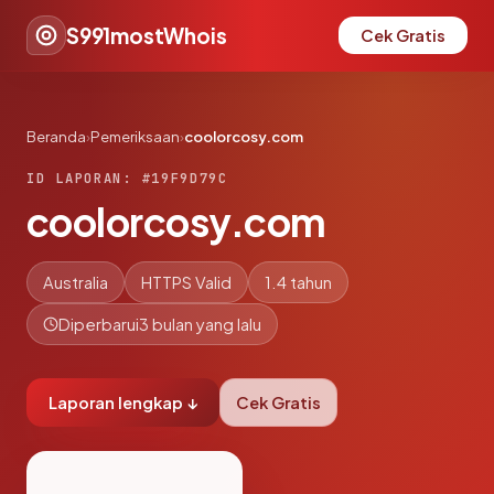
S991mostWhois
Cek Gratis
Beranda
›
Pemeriksaan
›
coolorcosy.com
ID LAPORAN: #19F9D79C
coolorcosy.com
Australia
HTTPS Valid
1.4 tahun
Diperbarui
3 bulan yang lalu
Laporan lengkap ↓
Cek Gratis