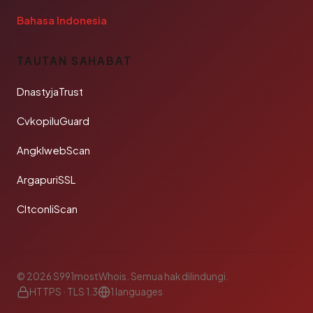
Bahasa Indonesia
TAUTAN SAHABAT
DnastyjaTrust
CvkopiluGuard
AngklwebScan
ArgapuriSSL
CltconliScan
© 2026 S991mostWhois. Semua hak dilindungi.
HTTPS · TLS 1.3
1 languages