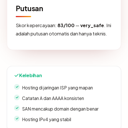
Putusan
Skor kepercayaan:
83/100
—
very_safe
. Ini
adalah putusan otomatis dan hanya teknis.
Kelebihan
Hosting di jaringan ISP yang mapan
Catatan A dan AAAA konsisten
SAN mencakup domain dengan benar
Hosting IPv4 yang stabil