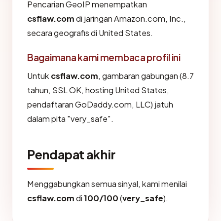
Pencarian GeoIP menempatkan
csflaw.com
di jaringan Amazon.com, Inc.,
secara geografis di United States.
Bagaimana kami membaca profil ini
Untuk
csflaw.com
, gambaran gabungan (8.7
tahun, SSL OK, hosting United States,
pendaftaran GoDaddy.com, LLC) jatuh
dalam pita "very_safe".
Pendapat akhir
Menggabungkan semua sinyal, kami menilai
csflaw.com
di
100/100
(
very_safe
).