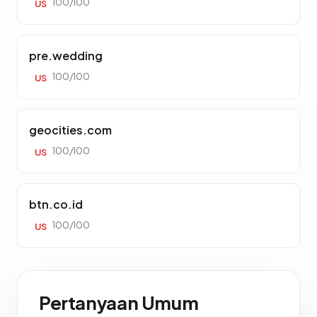
100/100
US
pre.wedding
100/100
US
geocities.com
100/100
US
btn.co.id
100/100
US
Pertanyaan Umum