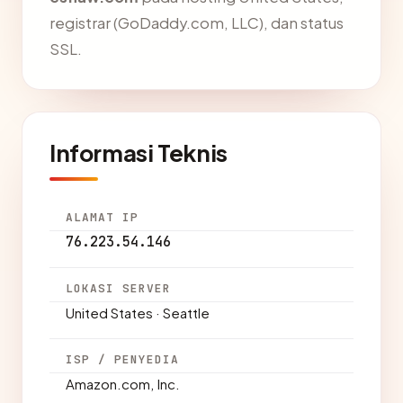
registrar (GoDaddy.com, LLC), dan status
SSL.
Informasi Teknis
ALAMAT IP
76.223.54.146
LOKASI SERVER
United States · Seattle
ISP / PENYEDIA
Amazon.com, Inc.