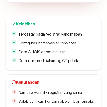
Kelebihan
Terdaftar pada registrar yang mapan
Konfigurasi nameserver konsisten
Data WHOIS dapat diakses
Domain muncul dalam log CT publik
Kekurangan
Nameserver milik registrar yang sama
Selalu verifikasi konten sebelum bertransaksi