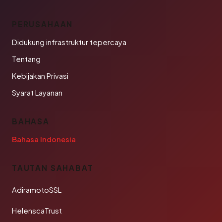
PERUSAHAAN
Didukung infrastruktur tepercaya
Tentang
Kebijakan Privasi
Syarat Layanan
BAHASA
Bahasa Indonesia
TAUTAN SAHABAT
AdiramotoSSL
HelenscaTrust