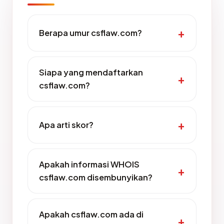
Berapa umur csflaw.com?
Siapa yang mendaftarkan
csflaw.com?
Apa arti skor?
Apakah informasi WHOIS
csflaw.com disembunyikan?
Apakah csflaw.com ada di