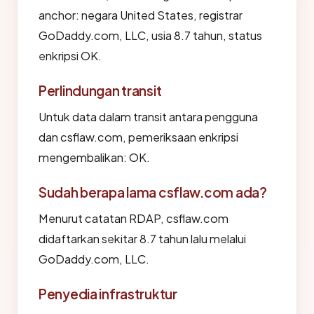
anchor: negara United States, registrar
GoDaddy.com, LLC, usia 8.7 tahun, status
enkripsi OK.
Perlindungan transit
Untuk data dalam transit antara pengguna
dan csflaw.com, pemeriksaan enkripsi
mengembalikan: OK.
Sudah berapa lama csflaw.com ada?
Menurut catatan RDAP, csflaw.com
didaftarkan sekitar 8.7 tahun lalu melalui
GoDaddy.com, LLC.
Penyedia infrastruktur