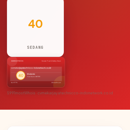
40
SEDANG
S991mostWhois · cvmekarjayatechnicco-indonetwork.co.id