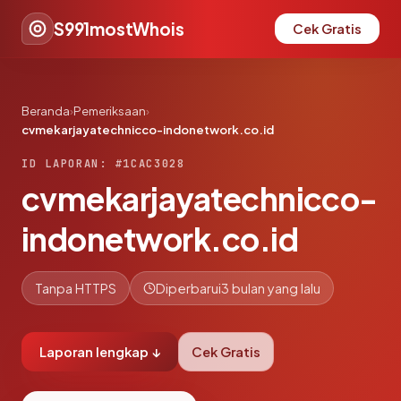
S991mostWhois
Cek Gratis
Beranda
›
Pemeriksaan
›
cvmekarjayatechnicco-indonetwork.co.id
ID LAPORAN: #1CAC3028
cvmekarjayatechnicco-
indonetwork.co.id
Tanpa HTTPS
Diperbarui
3 bulan yang lalu
Laporan lengkap ↓
Cek Gratis