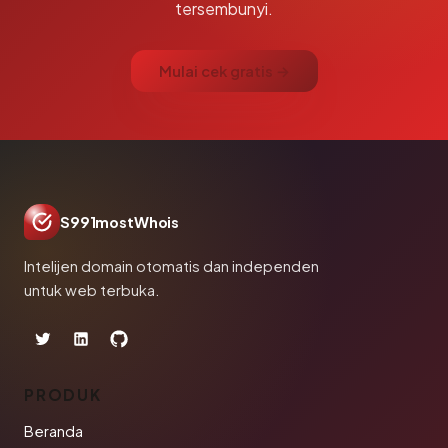
tersembunyi.
Mulai cek gratis →
S991mostWhois
Intelijen domain otomatis dan independen
untuk web terbuka.
PRODUK
Beranda