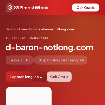
S991mostWhois
Cek Gratis
Beranda
›
Pemeriksaan
›
d-baron-notlong.com
ID LAPORAN: #3B31760B
d-baron-notlong.com
Tanpa HTTPS
Diperbarui
3 bulan yang lalu
Laporan lengkap ↓
Cek Gratis