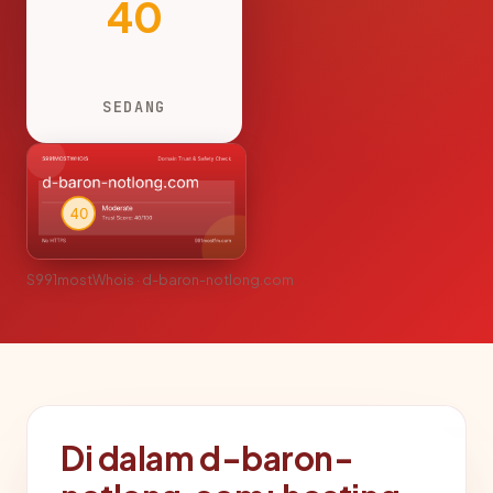
40
SEDANG
S991mostWhois · d-baron-notlong.com
Di dalam d-baron-