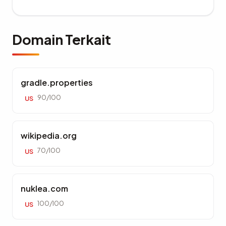
Domain Terkait
gradle.properties
90/100
US
wikipedia.org
70/100
US
nuklea.com
100/100
US