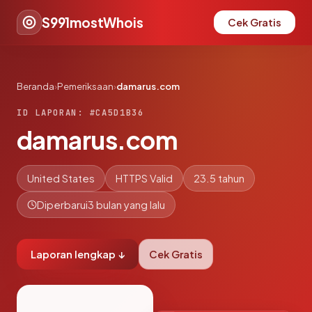
S991mostWhois
Cek Gratis
Beranda
›
Pemeriksaan
›
damarus.com
ID LAPORAN: #CA5D1B36
damarus.com
United States
HTTPS Valid
23.5 tahun
Diperbarui
3 bulan yang lalu
Laporan lengkap ↓
Cek Gratis