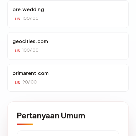
pre.wedding
100/100
US
geocities.com
100/100
US
primarent.com
90/100
US
Pertanyaan Umum