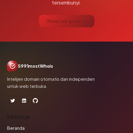
tersembunyi.
Mulai cek gratis →
S991mostWhois
Intelijen domain otomatis dan independen
untuk web terbuka.
PRODUK
Beranda