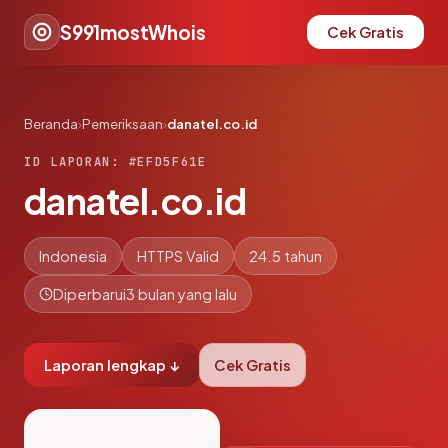
S991mostWhois
Cek Gratis
Beranda
›
Pemeriksaan
›
danatel.co.id
ID LAPORAN: #EFD5F61E
danatel.co.id
Indonesia
HTTPS Valid
24.5 tahun
Diperbarui
3 bulan yang lalu
Laporan lengkap ↓
Cek Gratis