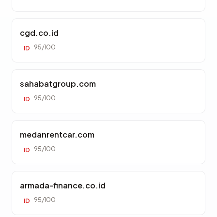
cgd.co.id
95/100
ID
sahabatgroup.com
95/100
ID
medanrentcar.com
95/100
ID
armada-finance.co.id
95/100
ID