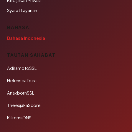
Kebijakan Privasi
Syarat Layanan
BAHASA
Bahasa Indonesia
TAUTAN SAHABAT
AdiramotoSSL
HelenscaTrust
AnakbornSSL
TheexjakaScore
KlikcmsDNS