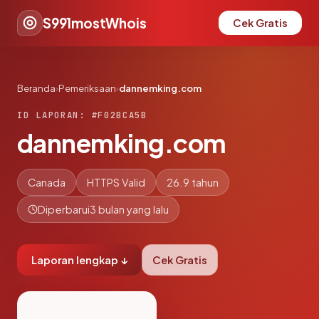
S991mostWhois
Cek Gratis
Beranda
›
Pemeriksaan
›
dannemking.com
ID LAPORAN: #F02BCA5B
dannemking.com
Canada
HTTPS Valid
26.9 tahun
Diperbarui
3 bulan yang lalu
Laporan lengkap ↓
Cek Gratis