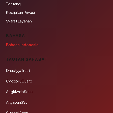
Tentang
Kebijakan Privasi
Syarat Layanan
BAHASA
Bahasa Indonesia
TAUTAN SAHABAT
DnastyjaTrust
CvkopiluGuard
AngklwebScan
ArgapuriSSL
CltconliScan