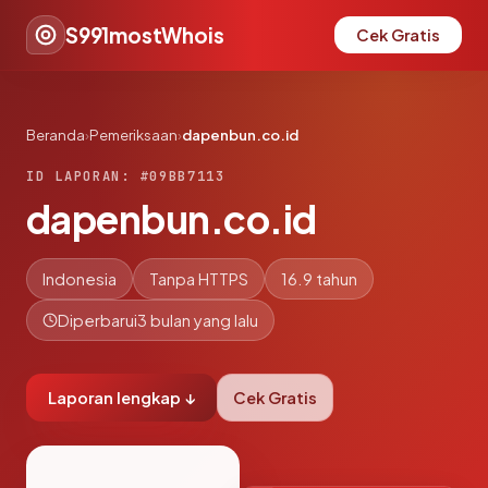
S991mostWhois
Cek Gratis
Beranda
›
Pemeriksaan
›
dapenbun.co.id
ID LAPORAN: #09BB7113
dapenbun.co.id
Indonesia
Tanpa HTTPS
16.9 tahun
Diperbarui
3 bulan yang lalu
Laporan lengkap ↓
Cek Gratis