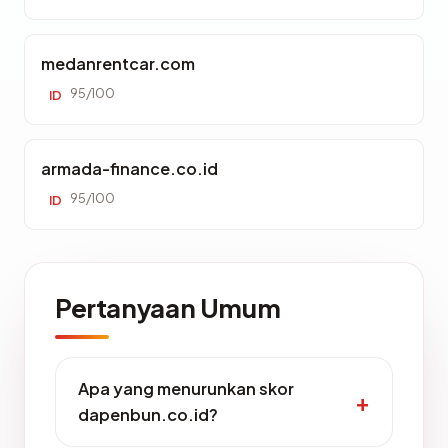
medanrentcar.com
95/100
ID
armada-finance.co.id
95/100
ID
Pertanyaan Umum
Apa yang menurunkan skor
dapenbun.co.id?