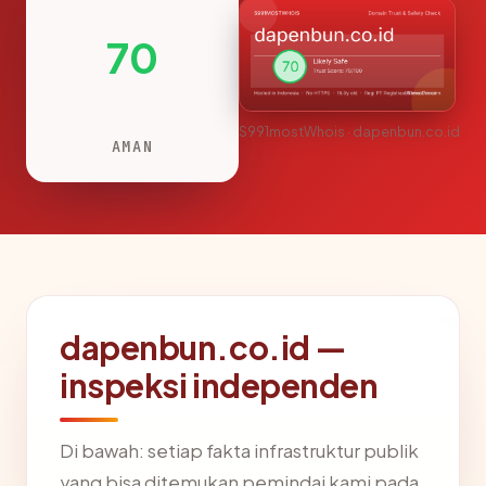
70
S991mostWhois · dapenbun.co.id
AMAN
dapenbun.co.id —
inspeksi independen
Di bawah: setiap fakta infrastruktur publik
yang bisa ditemukan pemindai kami pada