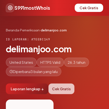
S991mostWhois
Cek Gratis
Beranda
›
Pemeriksaan
›
delimanjoo.com
ID LAPORAN: #7EEBC149
delimanjoo.com
United States
HTTPS Valid
26.3 tahun
Diperbarui
3 bulan yang lalu
Laporan lengkap ↓
Cek Gratis