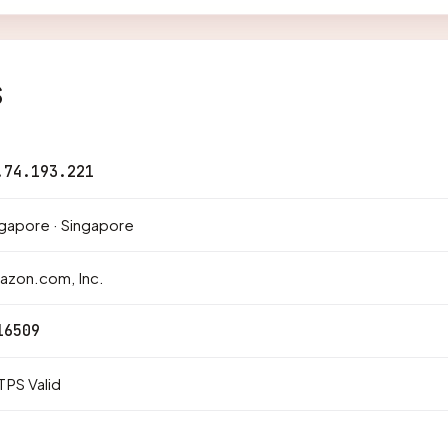
s
.74.193.221
gapore · Singapore
azon.com, Inc.
16509
PS Valid