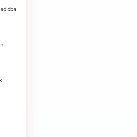
ted dba
an
k