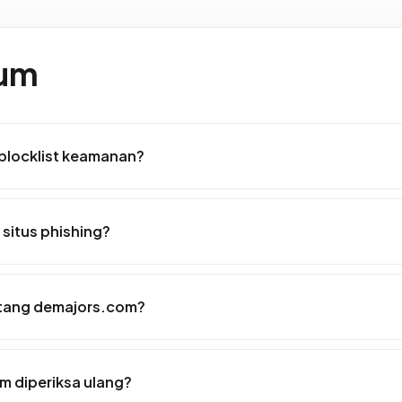
mum
blocklist keamanan?
situs phishing?
entang demajors.com?
m diperiksa ulang?