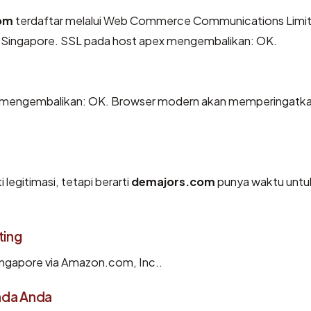
om
terdaftar melalui Web Commerce Communications Limi
di Singapore. SSL pada host apex mengembalikan: OK.
mengembalikan: OK. Browser modern akan memperingatk
legitimasi, tetapi berarti
demajors.com
punya waktu untu
ting
ingapore via Amazon.com, Inc..
ada Anda