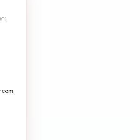
hor:
y.com,