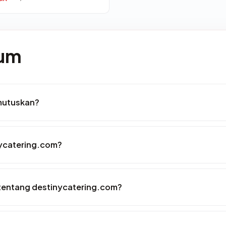
mum
mutuskan?
nycatering.com?
tentang destinycatering.com?