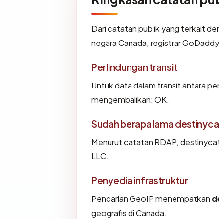
Dari catatan publik yang terkait d
negara Canada, registrar GoDaddy.c
Perlindungan transit
Untuk data dalam transit antara p
mengembalikan: OK.
Sudah berapa lama destinyc
Menurut catatan RDAP, destinycate
LLC.
Penyedia infrastruktur
Pencarian GeoIP menempatkan
d
geografis di Canada.