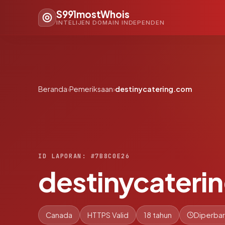
S991mostWhois
INTELIJEN DOMAIN INDEPENDEN
Beranda
›
Pemeriksaan
›
destinycatering.com
ID LAPORAN: #7B8C0E26
destinycateri
Canada
HTTPS Valid
18 tahun
Diperbar