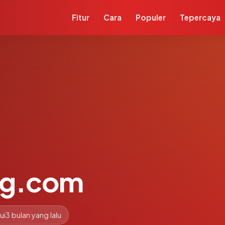
Fitur
Cara
Populer
Tepercaya
ng.com
ui
3 bulan yang lalu