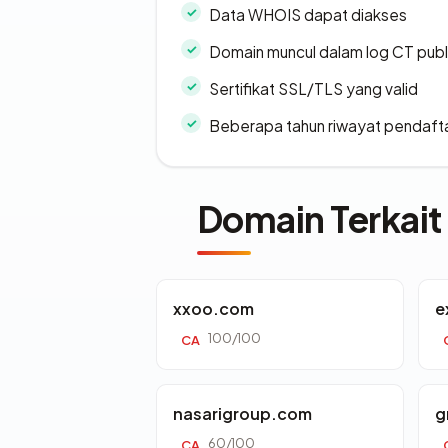
Data WHOIS dapat diakses
Domain muncul dalam log CT publ
Sertifikat SSL/TLS yang valid
Beberapa tahun riwayat pendaft
Domain Terkait
xxoo.com
e
100/100
CA
nasarigroup.com
g
60/100
CA