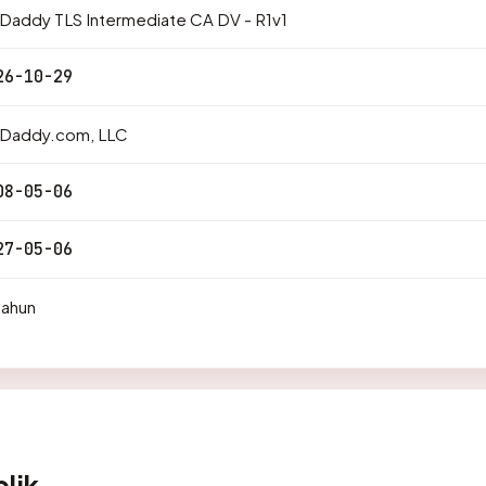
Daddy TLS Intermediate CA DV - R1v1
26-10-29
Daddy.com, LLC
08-05-06
27-05-06
tahun
lik