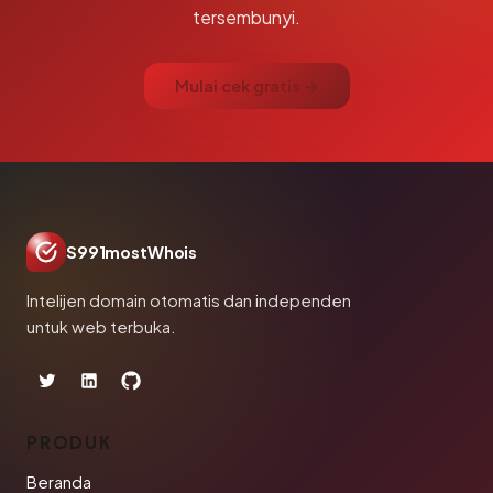
tersembunyi.
Mulai cek gratis →
S991mostWhois
Intelijen domain otomatis dan independen
untuk web terbuka.
PRODUK
Beranda