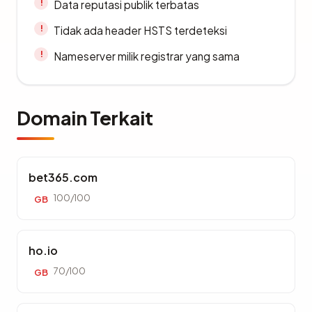
Data reputasi publik terbatas
Tidak ada header HSTS terdeteksi
Nameserver milik registrar yang sama
Domain Terkait
bet365.com
100/100
GB
ho.io
70/100
GB