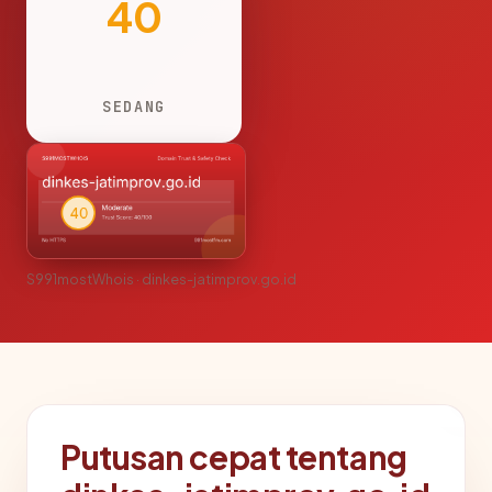
40
SEDANG
S991mostWhois · dinkes-jatimprov.go.id
Putusan cepat tentang