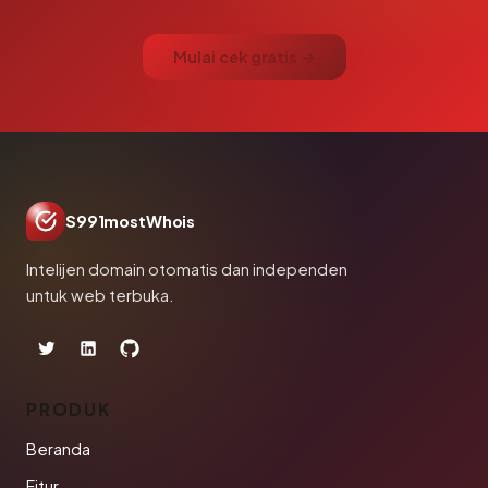
Mulai cek gratis →
S991mostWhois
Intelijen domain otomatis dan independen
untuk web terbuka.
PRODUK
Beranda
Fitur