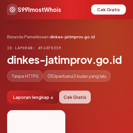
S991mostWhois
Cek Gratis
Beranda
›
Pemeriksaan
›
dinkes-jatimprov.go.id
ID LAPORAN: #F43F5339
dinkes-jatimprov.go.id
Tanpa HTTPS
Diperbarui
3 bulan yang lalu
Laporan lengkap ↓
Cek Gratis