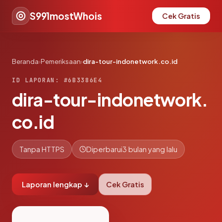
S991mostWhois
Cek Gratis
Beranda
›
Pemeriksaan
›
dira-tour-indonetwork.co.id
ID LAPORAN: #6B3386E4
dira-tour-indonetwork.
co.id
Tanpa HTTPS
Diperbarui
3 bulan yang lalu
Laporan lengkap ↓
Cek Gratis