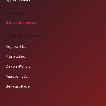
Syarat Layanan
BAHASA
Bahasa Indonesia
TAUTAN SAHABAT
ArgapuriSSL
PitalokaSec
DekorintWhois
AnakbornSSL
BekasisqRadar