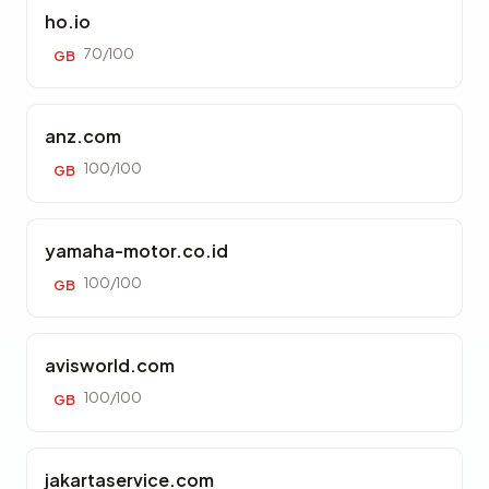
ho.io
70/100
GB
anz.com
100/100
GB
yamaha-motor.co.id
100/100
GB
avisworld.com
100/100
GB
jakartaservice.com