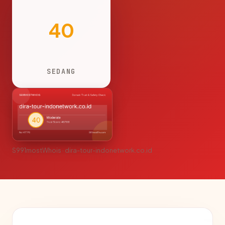
40
SEDANG
S991mostWhois · dira-tour-indonetwork.co.id