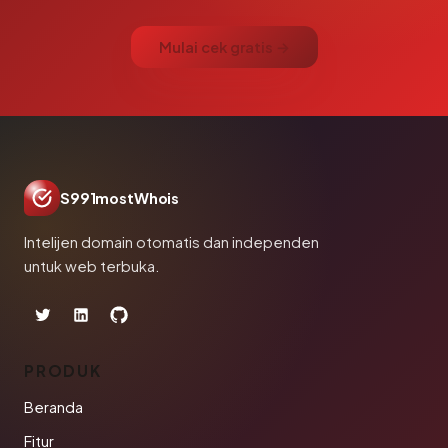
Mulai cek gratis →
S991mostWhois
Intelijen domain otomatis dan independen
untuk web terbuka.
PRODUK
Beranda
Fitur