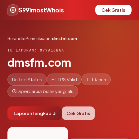
S991mostWhois
Cek Gratis
Beranda
›
Pemeriksaan
›
dmsfm.com
ID LAPORAN: #79A16BAA
dmsfm.com
United States
HTTPS Valid
11.1 tahun
Diperbarui
3 bulan yang lalu
Laporan lengkap ↓
Cek Gratis