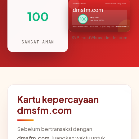
100
S991mostWhois · dmsfm.com
SANGAT AMAN
Kartu kepercayaan
dmsfm.com
Sebelum bertransaksi dengan
dmsfm.com
, luangkan waktu untuk