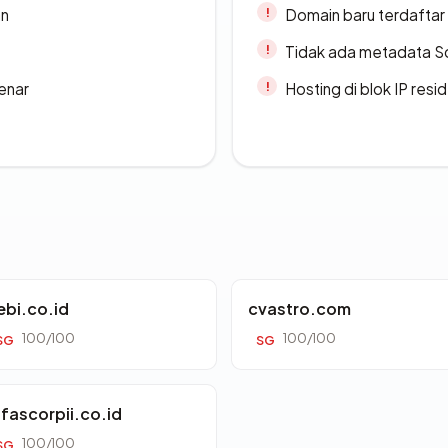
an
Domain baru terdaftar
Tidak ada metadata S
enar
Hosting di blok IP resi
ebi.co.id
cvastro.com
100/100
100/100
SG
SG
lfascorpii.co.id
100/100
SG