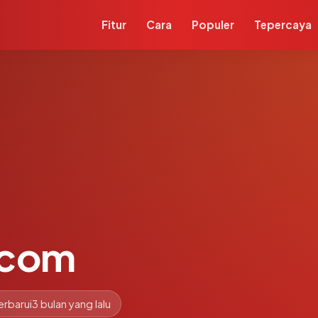
Fitur
Cara
Populer
Tepercaya
.com
erbarui
3 bulan yang lalu