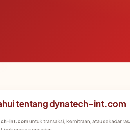
ahui tentang dynatech-int.com
ch-int.com
untuk transaksi, kemitraan, atau sekadar ras
t beberapa pencarian.