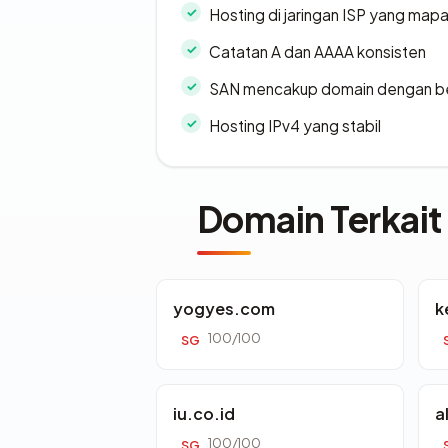
Hosting di jaringan ISP yang map
Catatan A dan AAAA konsisten
SAN mencakup domain dengan b
Hosting IPv4 yang stabil
Domain Terkait
yogyes.com
k
100/100
SG
iu.co.id
a
100/100
SG