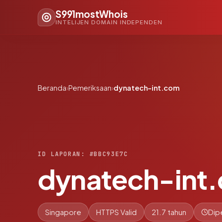
S991mostWhois
INTELIJEN DOMAIN INDEPENDEN
Beranda
›
Pemeriksaan
›
dynatech-int.com
ID LAPORAN: #BBC93E7C
dynatech-int
Singapore
HTTPS Valid
21.7 tahun
Dip