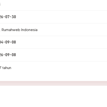
3
26-07-30
. Rumahweb Indonesia
04-09-08
26-09-08
7 tahun