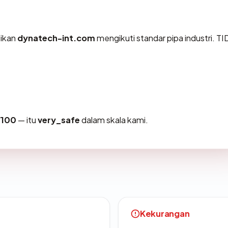
tikan
dynatech-int.com
mengikuti standar pipa industri. T
/100
— itu
very_safe
dalam skala kami.
Kekurangan