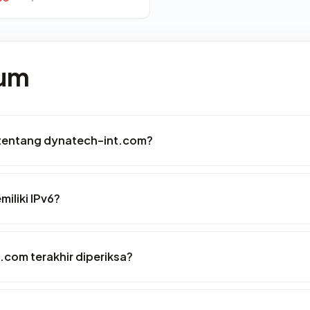
mum
 tentang dynatech-int.com?
iliki IPv6?
.com terakhir diperiksa?