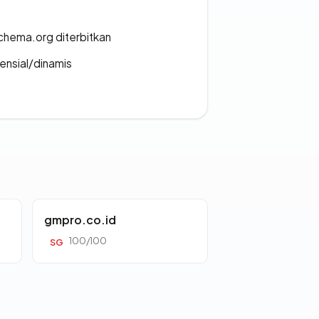
chema.org diterbitkan
densial/dinamis
gmpro.co.id
100/100
SG