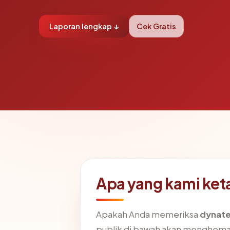
Laporan lengkap ↓
Cek Gratis
Apa yang kami ket
Apakah Anda memeriksa
dynate
publik di bawah akan menghema