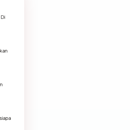
 Di
ikan
un
 siapa