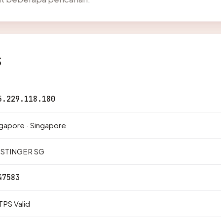
s
5.229.118.180
gapore · Singapore
STINGER SG
47583
PS Valid