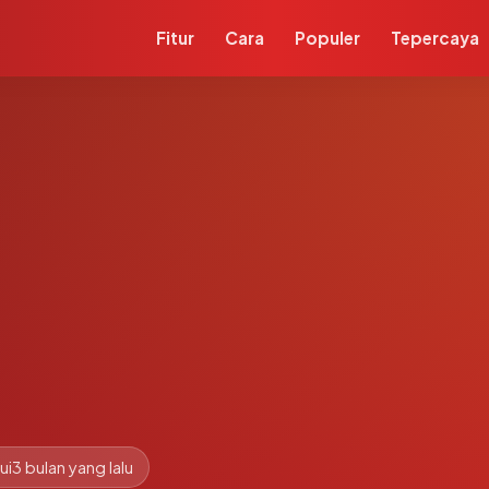
Fitur
Cara
Populer
Tepercaya
ui
3 bulan yang lalu