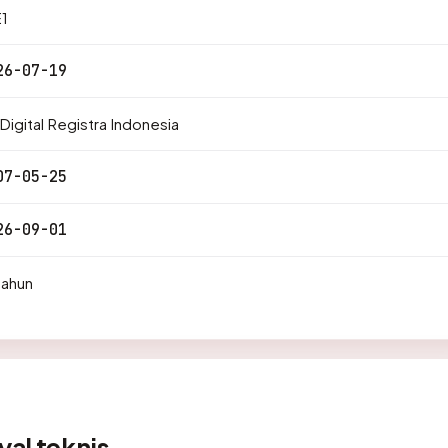
1
26-07-19
Digital Registra Indonesia
07-05-25
26-09-01
tahun
yal teknis