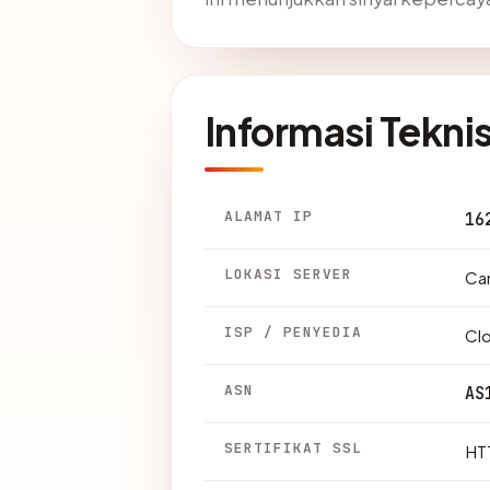
Informasi Tekni
ALAMAT IP
16
LOKASI SERVER
Can
ISP / PENYEDIA
Clo
ASN
AS
SERTIFIKAT SSL
HTT