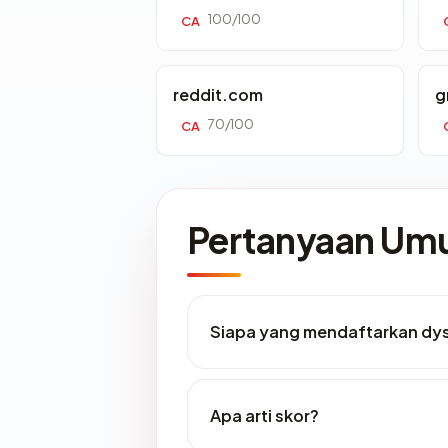
100/100
CA
reddit.com
g
70/100
CA
Pertanyaan U
Siapa yang mendaftarkan dy
Apa arti skor?