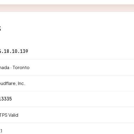
s
4.18.10.139
ada · Toronto
udflare, Inc.
13335
PS Valid
1