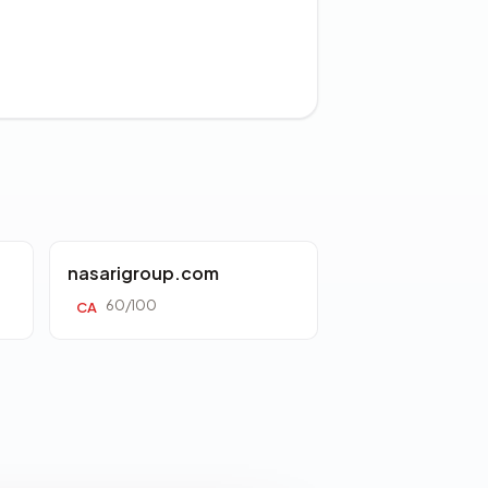
nasarigroup.com
60/100
CA