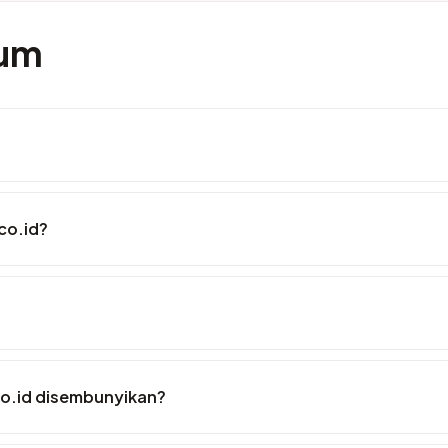
mum
co.id?
o.id disembunyikan?