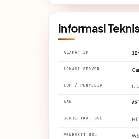
Informasi Tekni
ALAMAT IP
10
LOKASI SERVER
Can
ISP / PENYEDIA
Clo
ASN
AS
SERTIFIKAT SSL
HTT
PENERBIT SSL
WE