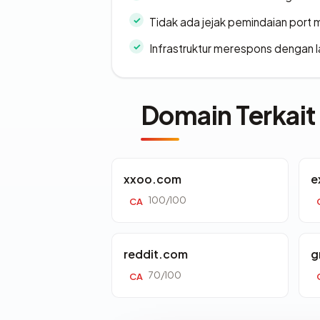
Tidak ada jejak pemindaian port
Infrastruktur merespons dengan l
Domain Terkait
xxoo.com
e
100/100
CA
reddit.com
g
70/100
CA