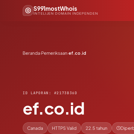
S991mostWhois
INTELIJEN DOMAIN INDEPENDEN
Beranda
›
Pemeriksaan
›
ef.co.id
ID LAPORAN: #2173B36D
ef.co.id
Canada
HTTPS Valid
22.5 tahun
Diperb