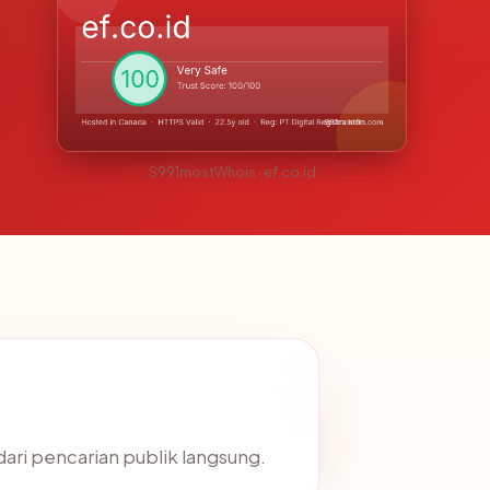
S991mostWhois · ef.co.id
dari pencarian publik langsung.