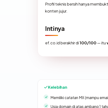
Profil teknis bersih hanya membuk
konten jujur.
Intinya
ef.co.id berakhir di
100/100
— itu
Kelebihan
Memiliki catatan MX (mampu emai
Usia domain di atas ambang 1 tah