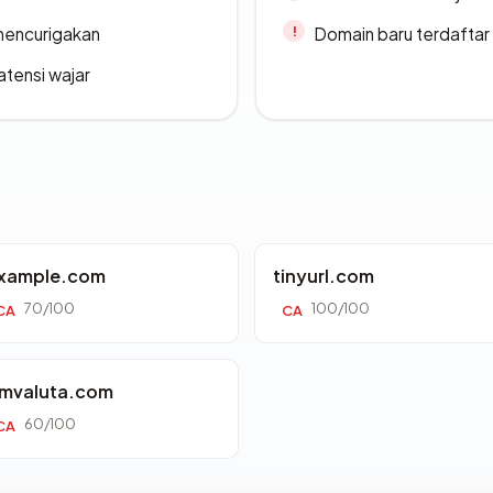
 mencurigakan
Domain baru terdaftar
atensi wajar
xample.com
tinyurl.com
70/100
100/100
CA
CA
mvaluta.com
60/100
CA