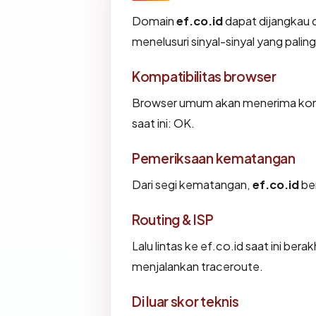
Domain
ef.co.id
dapat dijangkau d
menelusuri sinyal-sinyal yang paling
Kompatibilitas browser
Browser umum akan menerima konfig
saat ini: OK.
Pemeriksaan kematangan
Dari segi kematangan,
ef.co.id
ber
Routing & ISP
Lalu lintas ke ef.co.id saat ini bera
menjalankan traceroute.
Di luar skor teknis