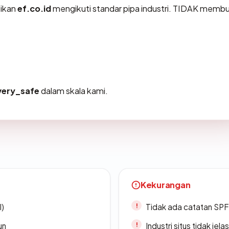
tikan
ef.co.id
mengikuti standar pipa industri. TIDAK memb
very_safe
dalam skala kami.
Kekurangan
l)
Tidak ada catatan SP
un
Industri situs tidak jelas