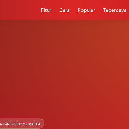
Fitur
Cara
Populer
Tepercaya
arui
3 bulan yang lalu