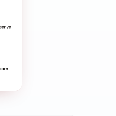
asanya
.com