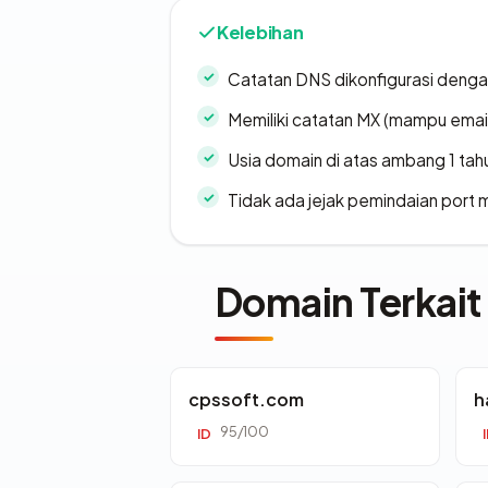
Kelebihan
Catatan DNS dikonfigurasi denga
Memiliki catatan MX (mampu emai
Usia domain di atas ambang 1 tah
Tidak ada jejak pemindaian port
Domain Terkait
cpssoft.com
h
95/100
ID