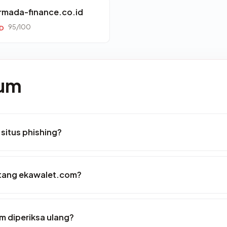
rmada-finance.co.id
95/100
ID
mum
situs phishing?
entang ekawalet.com?
m diperiksa ulang?