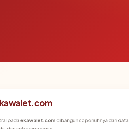
 ekawalet.com
tral pada
ekawalet.com
dibangun sepenuhnya dari data 
ada, dan seberapa aman.