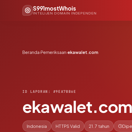
S991mostWhois
INTELIJEN DOMAIN INDEPENDEN
Beranda
›
Pemeriksaan
›
ekawalet.com
ID LAPORAN: #9EA7BB6E
ekawalet.co
Indonesia
HTTPS Valid
21.7 tahun
Dipe