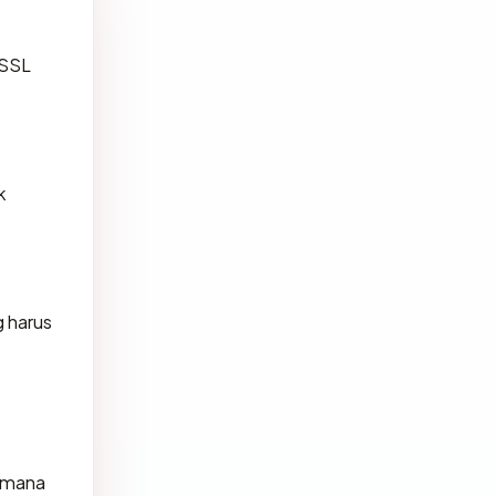
 SSL
k
 harus
i mana