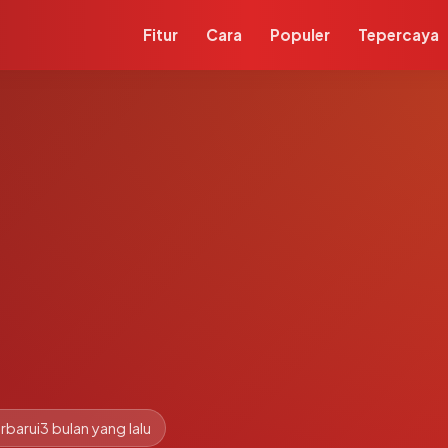
Fitur
Cara
Populer
Tepercaya
m
rbarui
3 bulan yang lalu