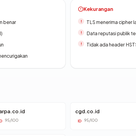
Kekurangan
n benar
TLS menerima cipher 
l)
Data reputasi publik t
un
Tidak ada header HST
 mencurigakan
arpa.co.id
cgd.co.id
95/100
95/100
ID
ID