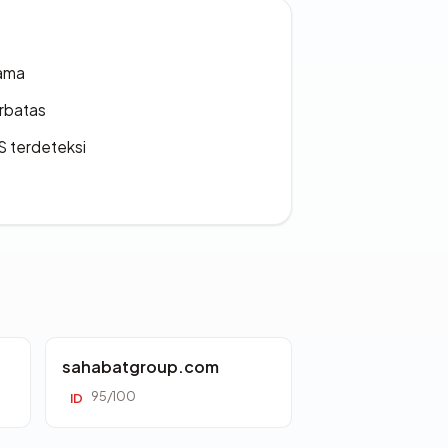
lama
erbatas
S terdeteksi
sahabatgroup.com
95/100
ID