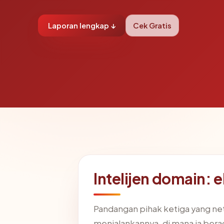
Laporan lengkap ↓
Cek Gratis
Intelijen domain:
Pandangan pihak ketiga yang ne
menjalankannya, di mana ia ber