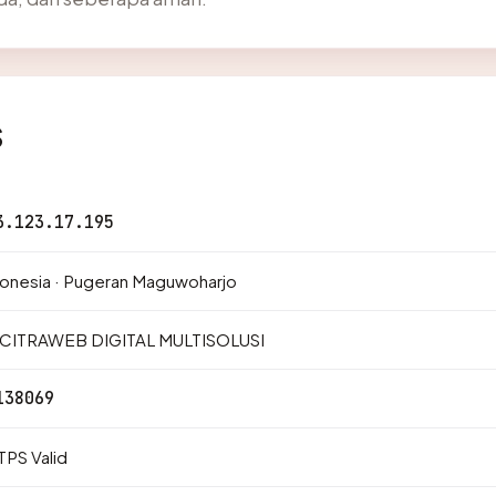
s
3.123.17.195
onesia · Pugeran Maguwoharjo
 CITRAWEB DIGITAL MULTISOLUSI
138069
PS Valid