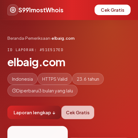
S991mostWhois
Cek Gratis
Beranda
›
Pemeriksaan
›
elbaig.com
ID LAPORAN: #51E517ED
elbaig.com
Indonesia
HTTPS Valid
23.6 tahun
Diperbarui
3 bulan yang lalu
Laporan lengkap ↓
Cek Gratis