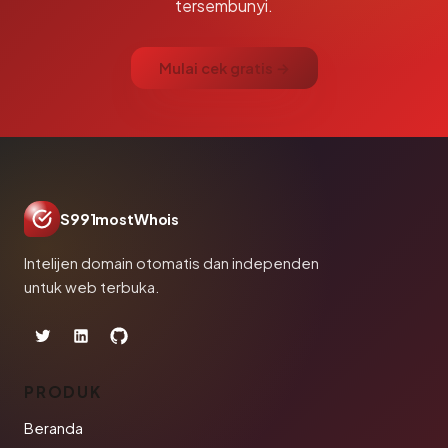
tersembunyi.
Mulai cek gratis →
S991mostWhois
Intelijen domain otomatis dan independen
untuk web terbuka.
PRODUK
Beranda