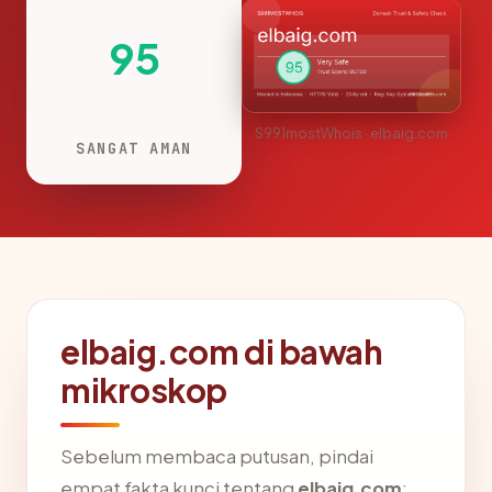
95
S991mostWhois · elbaig.com
SANGAT AMAN
elbaig.com di bawah
mikroskop
Sebelum membaca putusan, pindai
empat fakta kunci tentang
elbaig.com
: