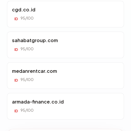
cgd.co.id
95/100
ID
sahabatgroup.com
95/100
ID
medanrentcar.com
95/100
ID
armada-finance.co.id
95/100
ID