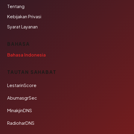
Tentang
Kebijakan Privasi
Syarat Layanan
BAHASA
Bahasa Indonesia
TAUTAN SAHABAT
LestarinScore
AbumasgrSec
MinakjinDNS
RadioharDNS