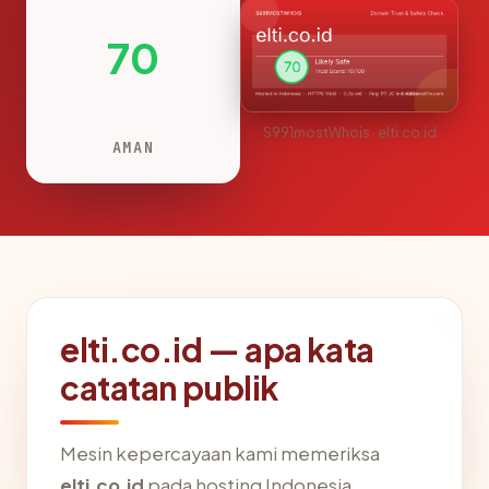
70
S991mostWhois · elti.co.id
AMAN
elti.co.id — apa kata
catatan publik
Mesin kepercayaan kami memeriksa
elti.co.id
pada hosting Indonesia,