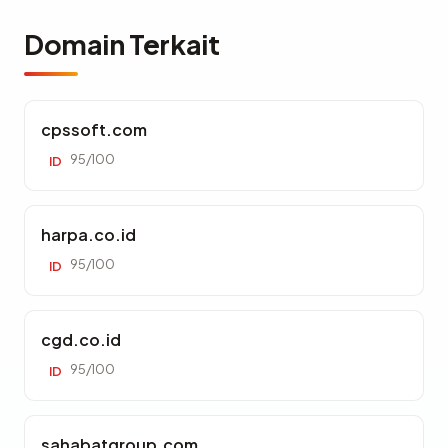
Domain Terkait
cpssoft.com
95/100
ID
harpa.co.id
95/100
ID
cgd.co.id
95/100
ID
sahabatgroup.com