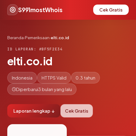
S991mostWhois
Cek Gratis
Beranda
›
Pemeriksaan
›
elti.co.id
ID LAPORAN: #BF5F2E34
elti.co.id
Indonesia
HTTPS Valid
0.3 tahun
Diperbarui
3 bulan yang lalu
Laporan lengkap ↓
Cek Gratis