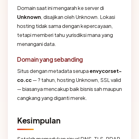
Domain saat ini mengarah ke server di
Unknown
, disajikan oleh Unknown. Lokasi
hosting tidak sama dengan kepercayaan,
tetapi memberi tahu yurisdiksi mana yang
menangani data.
Domain yang sebanding
Situs dengan metadata serupa
envycorset-
co.cc
— ? tahun, hosting Unknown, SSL valid
— biasanya mencakup baik bisnis sah maupun
cangkang yang diganti merek.
Kesimpulan
Setelah memadukan sinyal DNS, TLS, RDAP,