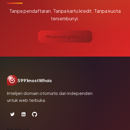
Tanpa pendaftaran. Tanpa kartu kredit. Tanpa kuota
tersembunyi.
Mulai cek gratis →
S991mostWhois
Intelijen domain otomatis dan independen
untuk web terbuka.