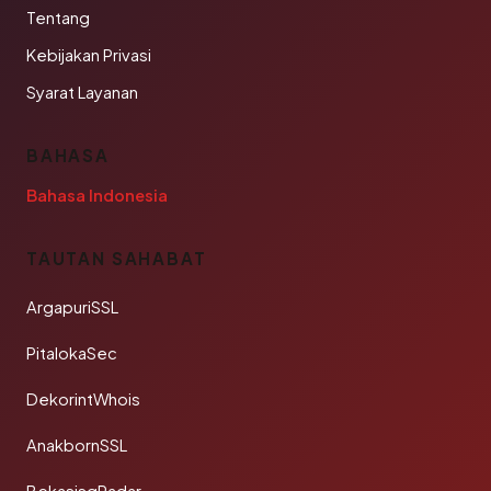
Tentang
Kebijakan Privasi
Syarat Layanan
BAHASA
Bahasa Indonesia
TAUTAN SAHABAT
ArgapuriSSL
PitalokaSec
DekorintWhois
AnakbornSSL