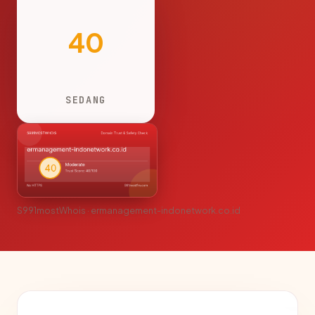
40
SEDANG
S991mostWhois · ermanagement-indonetwork.co.id