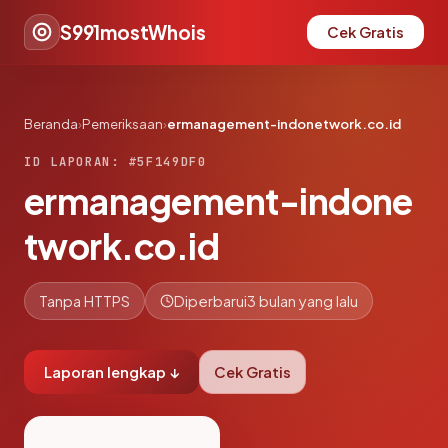
S991mostWhois
Cek Gratis
Beranda
›
Pemeriksaan
›
ermanagement-indonetwork.co.id
ID LAPORAN: #5F149DF0
ermanagement-indone
twork.co.id
Tanpa HTTPS
Diperbarui
3 bulan yang lalu
Laporan lengkap ↓
Cek Gratis