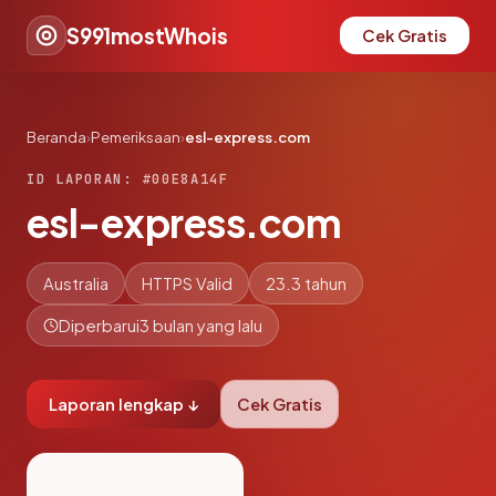
S991mostWhois
Cek Gratis
Beranda
›
Pemeriksaan
›
esl-express.com
ID LAPORAN: #00E8A14F
esl-express.com
Australia
HTTPS Valid
23.3 tahun
Diperbarui
3 bulan yang lalu
Laporan lengkap ↓
Cek Gratis