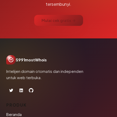
tersembunyi.
Mulai cek gratis →
S991mostWhois
Intelijen domain otomatis dan independen
untuk web terbuka.
PRODUK
Beranda