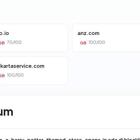
o.io
anz.com
70/100
100/100
GB
GB
akartaservice.com
100/100
GB
mum
-a-harry-potter-themed-store-opens.in ada di blockl