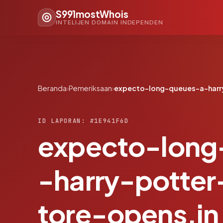
S991mostWhois
INTELIJEN DOMAIN INDEPENDEN
Beranda
›
Pemeriksaan
›
expecto-long-queues-a-harr
ID LAPORAN: #1E941F6D
expecto-long
-harry-potte
tore-opens.in