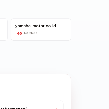
yamaha-motor.co.id
100/100
GB
ist keamanan?