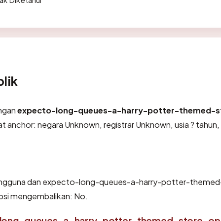
lik
engan
expecto-long-queues-a-harry-potter-themed-s
 anchor: negara Unknown, registrar Unknown, usia ? tahun,
 pengguna dan expecto-long-queues-a-harry-potter-themed
ipsi mengembalikan: No.
-long-queues-a-harry-potter-themed-store-ope