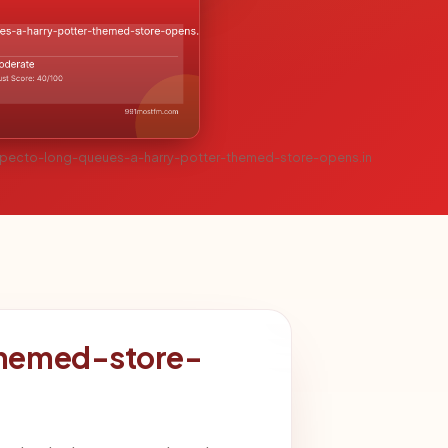
xpecto-long-queues-a-harry-potter-themed-store-opens.in
themed-store-