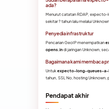
ada?
Menurut catatan RDAP, expecto-l
sekitar ? tahun lalu melalui Unknow
Penyedia infrastruktur
Pencarian GeoIP menempatkan
e
opens.in
di jaringan Unknown, sec
Bagaimana kami membaca prof
Untuk
expecto-long-queues-a-
tahun, SSL No, hosting Unknown, 
Pendapat akhir