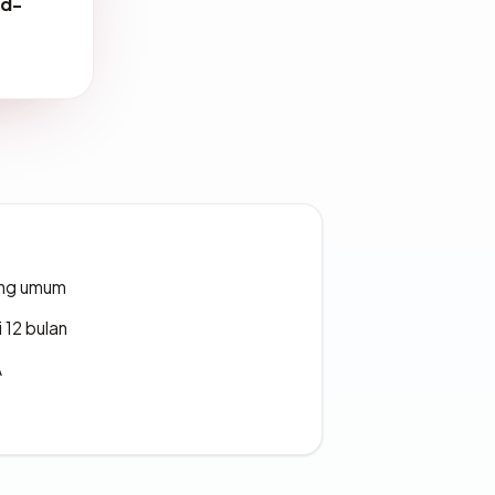
ed-
rang umum
 12 bulan
A