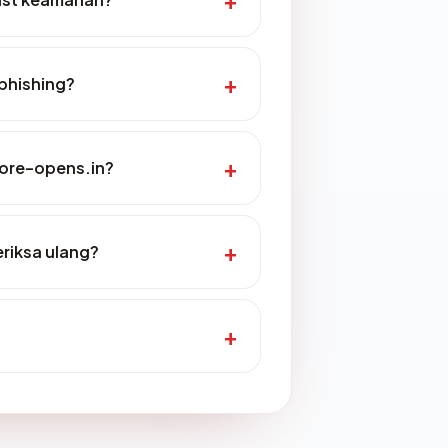
phishing?
tore-opens.in?
riksa ulang?