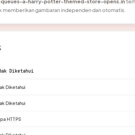
-queues-a-harry-potter-themed-store-opens.in
ter
uk memberikan gambaran independen dan otomatis.
s
dak Diketahui
ak Diketahui
ak Diketahui
npa HTTPS
ak Diketahui