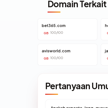
Domain Terkait
bet365.com
h
100/100
GB
avisworld.com
j
100/100
GB
Pertanyaan U
Apakah expecto-long-queues