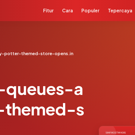
Fitur
Cara
Populer
Tepercaya
y-potter-themed-store-opens.in
-queues-a
r-themed-s