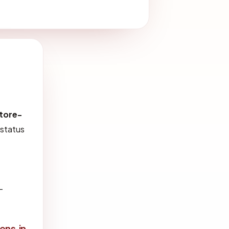
tore-
 status
-
ns.in