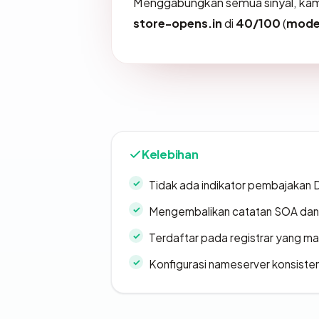
Menggabungkan semua sinyal, kam
store-opens.in
di
40/100
(
mode
Kelebihan
Tidak ada indikator pembajakan
Mengembalikan catatan SOA dan 
Terdaftar pada registrar yang m
Konfigurasi nameserver konsiste