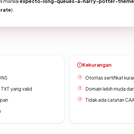
i menilai
expecto-long-queues-a-harry-potter-them
rate
).
Kekurangan
 DNS
Otoritas sertifikat ku
TXT yang valid
Domain lebih muda dari
apan
Tidak ada catatan CA
n