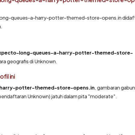
ong-queues-a-harry-potter-themed-store-opens.in didaf
n.
xpecto-long-queues-a-harry-potter-themed-store-
ara geografis di Unknown.
il ini
harry-potter-themed-store-opens.in
, gambaran gabun
pendaftaran Unknown) jatuh dalam pita "moderate".