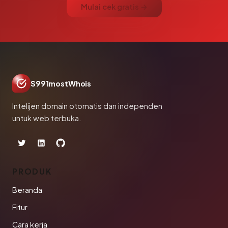
Mulai cek gratis →
S991mostWhois
Intelijen domain otomatis dan independen
untuk web terbuka.
PRODUK
Beranda
Fitur
Cara kerja