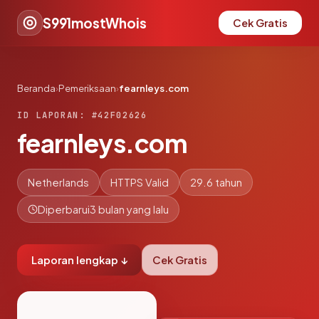
S991mostWhois
Cek Gratis
Beranda
›
Pemeriksaan
›
fearnleys.com
ID LAPORAN: #42F02626
fearnleys.com
Netherlands
HTTPS Valid
29.6 tahun
Diperbarui
3 bulan yang lalu
Laporan lengkap ↓
Cek Gratis