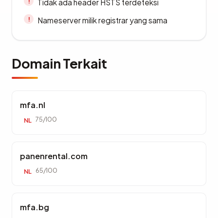
Tidak ada header HSTS terdeteksi
Nameserver milik registrar yang sama
Domain Terkait
mfa.nl
75/100
NL
panenrental.com
65/100
NL
mfa.bg