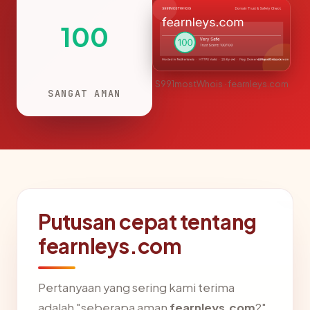
100
S991mostWhois · fearnleys.com
SANGAT AMAN
Putusan cepat tentang
fearnleys.com
Pertanyaan yang sering kami terima
adalah "seberapa aman
fearnleys.com
?".