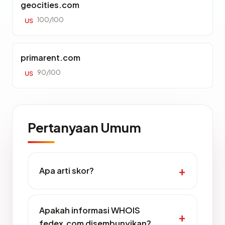
geocities.com
100/100
US
primarent.com
90/100
US
Pertanyaan Umum
Apa arti skor?
Apakah informasi WHOIS
fedex.com disembunyikan?