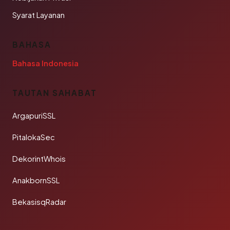
Syarat Layanan
BAHASA
Bahasa Indonesia
TAUTAN SAHABAT
ArgapuriSSL
PitalokaSec
DekorintWhois
AnakbornSSL
BekasisqRadar