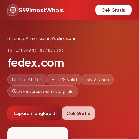
S991mostWhois
Cek Gratis
Beranda
›
Pemeriksaan
›
fedex.com
ID LAPORAN: #DADE8363
fedex.com
United States
HTTPS Valid
35.2 tahun
Diperbarui
3 bulan yang lalu
Laporan lengkap ↓
Cek Gratis