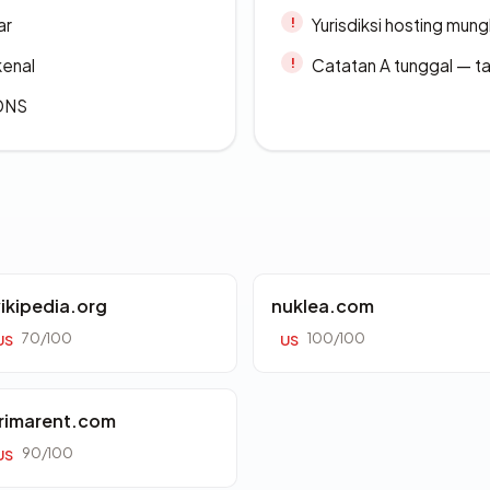
ar
Yurisdiksi hosting mun
kenal
Catatan A tunggal — ta
 DNS
ikipedia.org
nuklea.com
70/100
100/100
US
US
rimarent.com
90/100
US