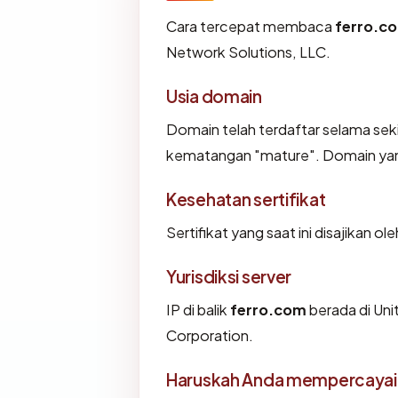
Cara tercepat membaca
ferro.c
Network Solutions, LLC.
Usia domain
Domain telah terdaftar selama se
kematangan "mature". Domain yang l
Kesehatan sertifikat
Sertifikat yang saat ini disajikan ol
Yurisdiksi server
IP di balik
ferro.com
berada di Uni
Corporation.
Haruskah Anda mempercayai