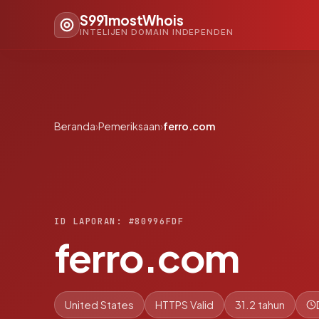
S991mostWhois
INTELIJEN DOMAIN INDEPENDEN
Beranda
›
Pemeriksaan
›
ferro.com
ID LAPORAN: #80996FDF
ferro.com
United States
HTTPS Valid
31.2 tahun