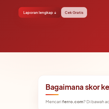
Laporan lengkap ↓
Cek Gratis
Bagaimana skor k
Mencari
ferro.com
? Di bawah ad