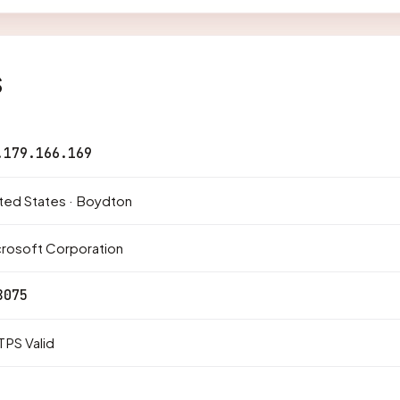
s
.179.166.169
ted States · Boydton
rosoft Corporation
8075
PS Valid