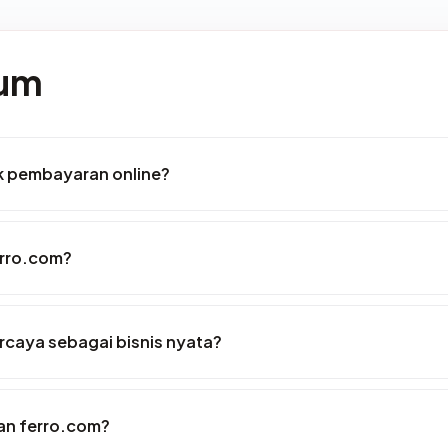
mum
k pembayaran online?
erro.com?
rcaya sebagai bisnis nyata?
an ferro.com?