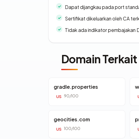
Dapat dijangkau pada port stand
Sertifikat dikeluarkan oleh CA ter
Tidak ada indikator pembajakan
Domain Terkait
gradle.properties
w
90/100
US
geocities.com
p
100/100
US