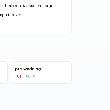
gkin berbeda dari audiens target
npa failover
pre.wedding
100/100
US