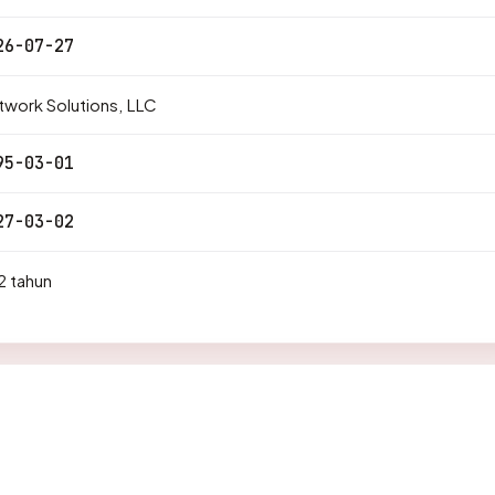
26-07-27
work Solutions, LLC
95-03-01
27-03-02
2 tahun