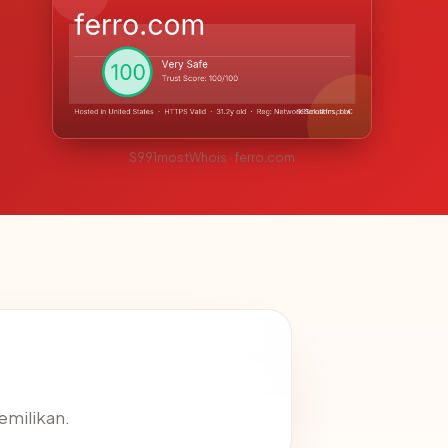
S991mostWhois · ferro.com
emilikan.