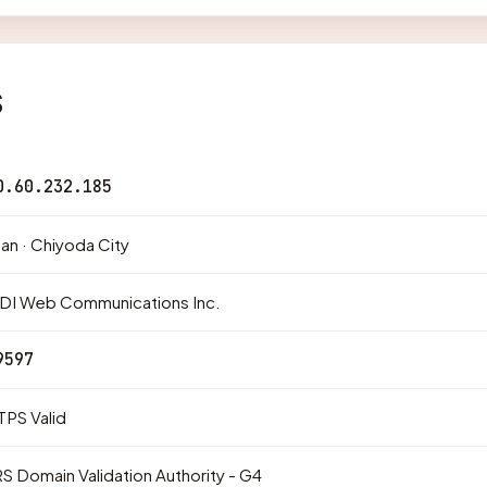
s
0.60.232.185
an · Chiyoda City
DI Web Communications Inc.
9597
PS Valid
S Domain Validation Authority - G4