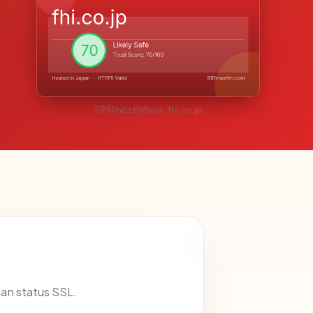
S991mostWhois · fhi.co.jp
an status SSL.