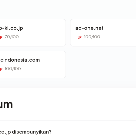
o-ki.co.jp
ad-one.net
70/100
100/100
JP
JP
ccindonesia.com
100/100
JP
mum
co.jp disembunyikan?