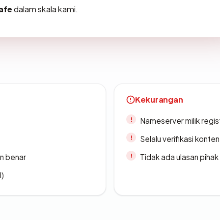
afe
dalam skala kami.
Kekurangan
Nameserver milik regi
Selalu verifikasi kont
n benar
Tidak ada ulasan piha
l)