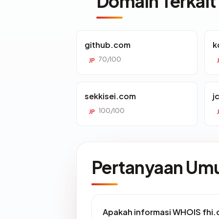
Domain Terkait
github.com
k
70/100
JP
sekkisei.com
j
100/100
JP
Pertanyaan U
Apakah informasi WHOIS fhi.