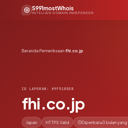
S991mostWhois
INTELIJEN DOMAIN INDEPENDEN
Beranda
›
Pemeriksaan
›
fhi.co.jp
ID LAPORAN: #9F518DEB
fhi.co.jp
Japan
HTTPS Valid
Diperbarui
3 bulan yang 