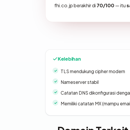
fhi.co.jp berakhir di
70/100
— itu
s
Kelebihan
TLS mendukung cipher modern
Nameserver stabil
Catatan DNS dikonfigurasi denga
Memiliki catatan MX (mampu emai