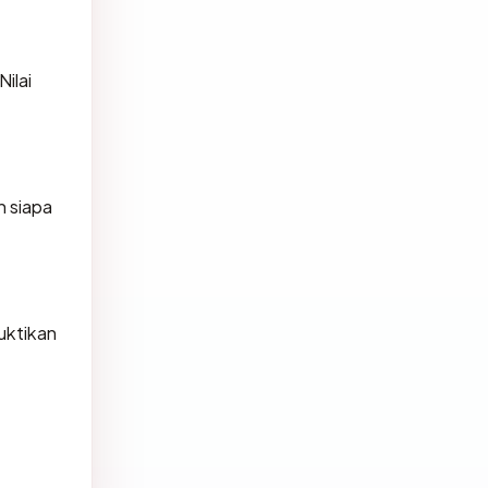
ilai
h siapa
uktikan