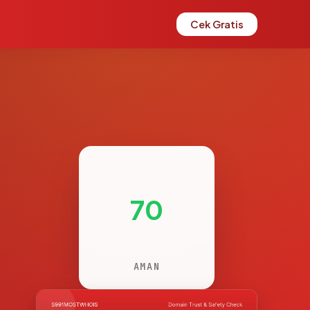
Cek Gratis
70
AMAN