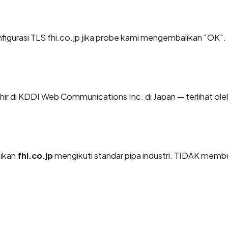
urasi TLS fhi.co.jp jika probe kami mengembalikan "OK". N
rakhir di KDDI Web Communications Inc. di Japan — terlihat ole
tikan
fhi.co.jp
mengikuti standar pipa industri. TIDAK memb