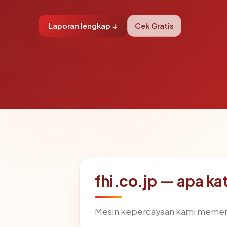
Laporan lengkap ↓
Cek Gratis
fhi.co.jp — apa ka
Mesin kepercayaan kami memer