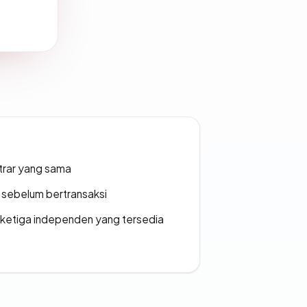
strar yang sama
en sebelum bertransaksi
k ketiga independen yang tersedia