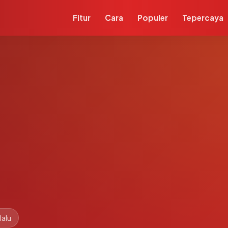
Fitur
Cara
Populer
Tepercaya
lalu