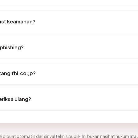
klist keamanan?
 phishing?
tang fhi.co.jp?
eriksa ulang?
i dibuat otomatis dari sinyal teknis publik. Ini bukan nasihat hukum atau