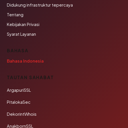
Didukung infrastruktur tepercaya
Tentang
Kebijakan Privasi
Syarat Layanan
BAHASA
Bahasa Indonesia
TAUTAN SAHABAT
ArgapuriSSL
PitalokaSec
DekorintWhois
AnakbornSSL