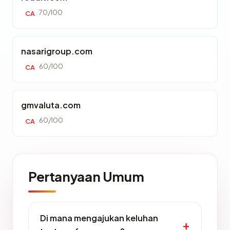
70/100
CA
nasarigroup.com
60/100
CA
gmvaluta.com
60/100
CA
Pertanyaan Umum
Di mana mengajukan keluhan