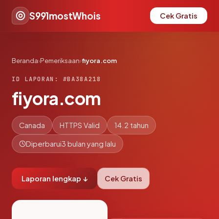
S991mostWhois
Cek Gratis
Beranda
›
Pemeriksaan
›
fiyora.com
ID LAPORAN: #BA38A218
fiyora.com
Canada
HTTPS Valid
14.2 tahun
Diperbarui
3 bulan yang lalu
Laporan lengkap ↓
Cek Gratis