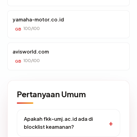
yamaha-motor.co.id
100/100
GB
avisworld.com
100/100
GB
Pertanyaan Umum
Apakah fkk-umj.ac.id ada di
blocklist keamanan?