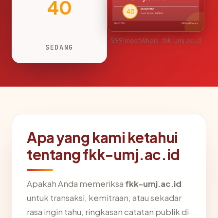
40
S991mostWhois · fkk-umj.ac.id
SEDANG
Apa yang kami ketahui
tentang fkk-umj.ac.id
Apakah Anda memeriksa
fkk-umj.ac.id
untuk transaksi, kemitraan, atau sekadar
rasa ingin tahu, ringkasan catatan publik di