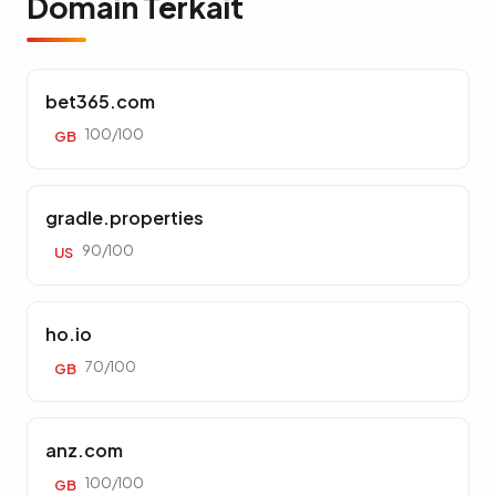
Domain Terkait
bet365.com
100/100
GB
gradle.properties
90/100
US
ho.io
70/100
GB
anz.com
100/100
GB