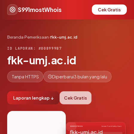
S991mostWhois
Cek Gratis
Beranda
›
Pemeriksaan
›
fkk-umj.ac.id
ID LAPORAN: #008999B7
fkk-umj.ac.id
Tanpa HTTPS
Diperbarui
3 bulan yang lalu
Laporan lengkap ↓
Cek Gratis