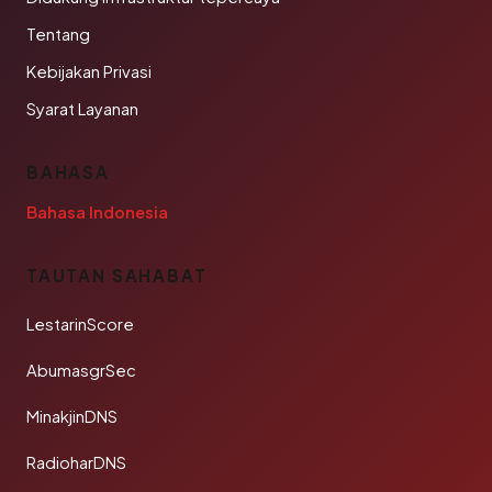
Tentang
Kebijakan Privasi
Syarat Layanan
BAHASA
Bahasa Indonesia
TAUTAN SAHABAT
LestarinScore
AbumasgrSec
MinakjinDNS
RadioharDNS