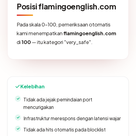
Posisi flamingoenglish.com
Pada skala 0-100, pemeriksaan otomatis
kami menempatkan
flamingoenglish.com
di
100
— itu kategori "very_safe".
Kelebihan
Tidak ada jejak pemindaian port
mencurigakan
Infrastruktur merespons dengan latensi wajar
Tidak ada hits otomatis pada blocklist