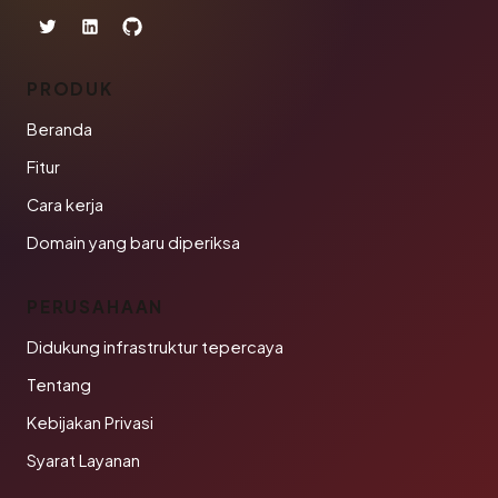
PRODUK
Beranda
Fitur
Cara kerja
Domain yang baru diperiksa
PERUSAHAAN
Didukung infrastruktur tepercaya
Tentang
Kebijakan Privasi
Syarat Layanan