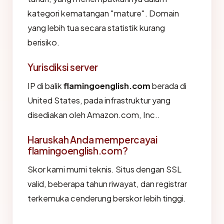
kategori kematangan "mature". Domain
yang lebih tua secara statistik kurang
berisiko.
Yurisdiksi server
IP di balik
flamingoenglish.com
berada di
United States, pada infrastruktur yang
disediakan oleh Amazon.com, Inc..
Haruskah Anda mempercayai
flamingoenglish.com?
Skor kami murni teknis. Situs dengan SSL
valid, beberapa tahun riwayat, dan registrar
terkemuka cenderung berskor lebih tinggi.