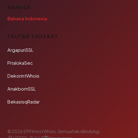
BAHASA
Bahasa Indonesia
TAUTAN SAHABAT
ArgapuriSSL
PitalokaSec
DekorintWhois
AnakbornSSL
BekasisqRadar
© 2026 S991mostWhois. Semua hak dilindungi.