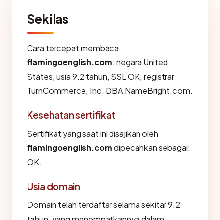
Sekilas
Cara tercepat membaca
flamingoenglish.com
: negara United
States, usia 9.2 tahun, SSL OK, registrar
TurnCommerce, Inc. DBA NameBright.com.
Kesehatan sertifikat
Sertifikat yang saat ini disajikan oleh
flamingoenglish.com
dipecahkan sebagai:
OK.
Usia domain
Domain telah terdaftar selama sekitar 9.2
tahun, yang menempatkannya dalam