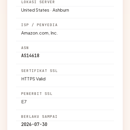
LOKASI SERVER
United States · Ashburn
ISP / PENYEDIA
Amazon.com, Inc.
ASN
AS14618
SERTIFIKAT SSL
HTTPS Valid
PENERBIT SSL
E7
BERLAKU SAMPAI
2026-07-30