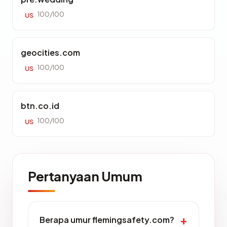
100/100
US
geocities.com
100/100
US
btn.co.id
100/100
US
Pertanyaan Umum
Berapa umur flemingsafety.com?