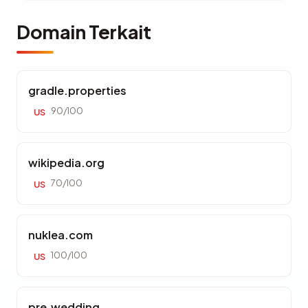
Domain Terkait
gradle.properties
90/100
US
wikipedia.org
70/100
US
nuklea.com
100/100
US
pre.wedding