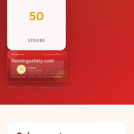
50
SEDANG
S991mostWhois · flemingsafety.com